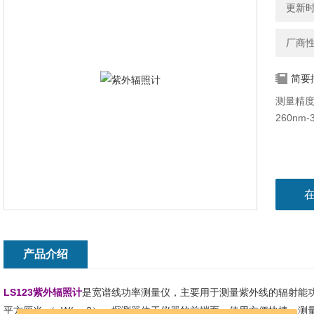
更新时间
厂商
简要
测量精度: 
260nm
产品介绍
LS123紫外辐照计
是宽谱线功率测量仪，主要用于测量紫外线的辐射能功
平方厘米 （μW/cm2），探测器位于仪器的前端面，使用方便快捷，测