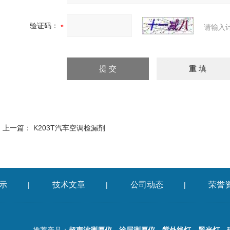
验证码：
请输入
上一篇：
K203T汽车空调检漏剂
示
技术文章
公司动态
荣誉
|
|
|