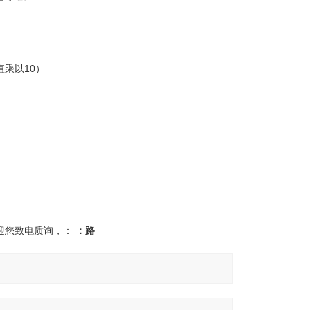
显示值乘以10）
欢迎您致电质询，：
：路