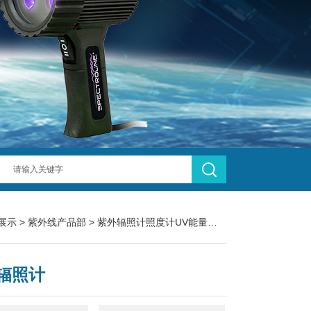
展示
>
紫外线产品部
>
紫外辐照计照度计UV能量计
> LS123紫外辐照计
辐照计