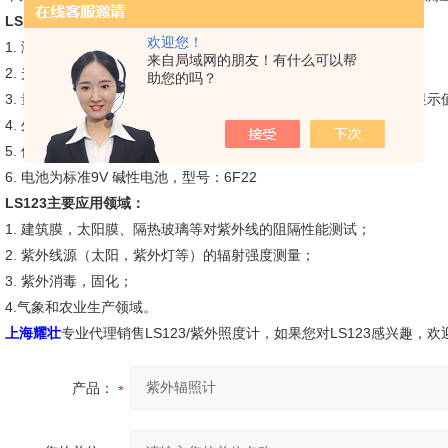
LS123紫外辐照计的参数：
欢迎您！
1. 测量精度: ±（4 %FS ＋ 2digit） FS：Full scale
来自局域网的朋友！有什么可以帮
2. 光谱响应， 260nm-380nm， 中心波长365nm
助您的吗？
3. 量程： ×1 （0-1999 uW/cm2）； ×10（2000 -19990 uW/cm2,
4. 外形尺寸 长125mm × 宽68mm × 高22mm
5. 仪器重量 约110克
6. 电池为标准9V 碱性电池，型号：6F22
LS123主要应用领域：
1. 建筑膜，太阳膜、隔热玻璃等对紫外线的阻隔性能测试；
2. 紫外线源（太阳，紫外灯等）的辐射强度测量；
3. 紫外消毒，固化；
4.气象和农业生产领域。
上海耀壮
专业代理销售LS123/紫外照度计，如果您对LS123感兴趣，
产品：