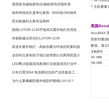
? XF-1000
美国派克磁轭探伤仪/磁粉探伤仪报价表
? 主机重量1.
纳米和埃的长度单位换算--3650埃/365纳米紫外线灯/黑光灯
荧光检漏剂主要有这两种
美国Accu
路阳LUYOR-2130手电筒式紫外线灯应用及故障解决办法
AccuM
布袋检漏法荧光灯LUYOR-3130
照射剂量(能
数值。显示
双波长紫外线灯：高效杀菌与环保的双重利器
主机型号
这些特点更有助于我们使用黑白光两用照度计
XF-1000
XR-1000
LED鹰16脱脂清洗检测灯在脱脂清洗行业中的应用
日本日置3554 电池测试仪的产品性能及工作原理
为什么要佩戴防紫外线防护眼镜LUV-10？