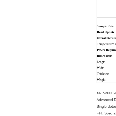
Sample Rate
Read Update
Overall Accur
Temperature C
Power Requir
Dimensions
Length
Width
Thickness
Weight
XRP-3000 
Advanced Di
Single detec
FPI. Specia