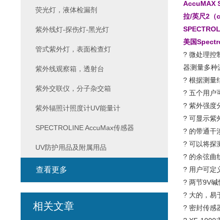
AccuMA
荧光灯，液体检漏剂
拉/英尺2（c
SPECTR
紫外线灯-探伤灯-黑光灯
美国Spec
管式紫外灯，表面检查灯
? 微处理控
器测量多种
紫外线观察箱，透射台
? 根据测
紫外交联仪，分子杂交箱
? 五个用
? 紫外强度
紫外辐照计照度计UV能量计
? 可显示
SPECTROLINE AccuMax传感器
? 的带通干
? 可以将
UV防护用品及附属用品
? 的余弦曲
查看更多
? 用户可
? 两节9V
? 大的，
相关文章
? 密封传感