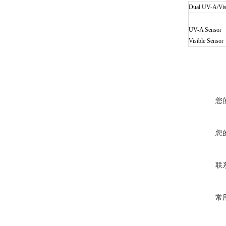
Dual UV-A/Vis
UV-A Sensor
Visible Sensor
您
您
联
常