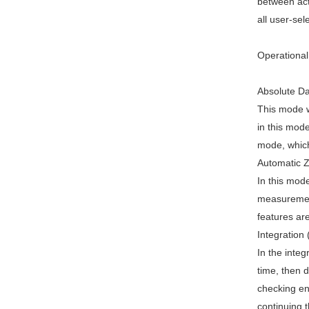
between act
all user-se
Operationa
Absolute D
This mode w
in this mode
mode, which
Automatic 
In this mod
measurement
features are
Integration
In the integ
time, then d
checking ene
continuing 