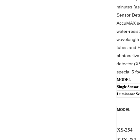
minutes (as 
Sensor Det
AccuMAX sen
water-resis
wavelength d
tubes and H
photoactivat
detector (XS
special 5 f
MODEL
Single Sensor
Luminance Se
MODEL
XS-254
XTS-254