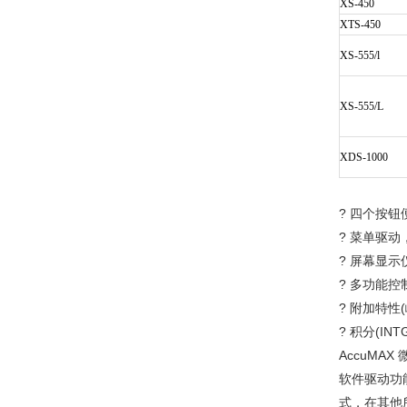
XS-450
XTS-450
XS-555/l
XS-555/L
XDS-1000
? 四个按
? 菜单驱
? 屏幕显
? 多功能
? 附加特
? 积分(I
AccuM
软件驱动功
式，在其他