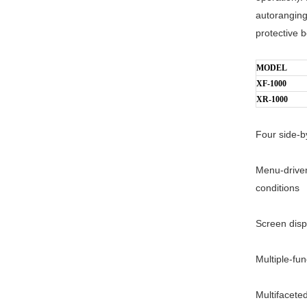
autoranging
protective b
MODEL
XF-1000
XR-1000
Four side-by
Menu-driven
conditions
Screen displ
Multiple-fu
Multifacete