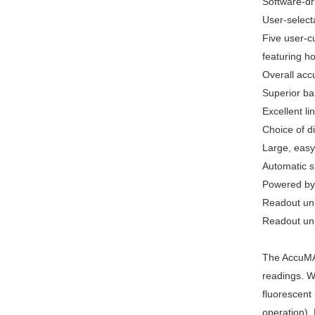
Software-dri
User-select
Five user-c
featuring h
Overall acc
Superior ba
Excellent l
Choice of d
Large, eas
Automatic s
Powered by t
Readout unit
Readout unit
The AccuMAX
readings. W
fluorescent
operation).