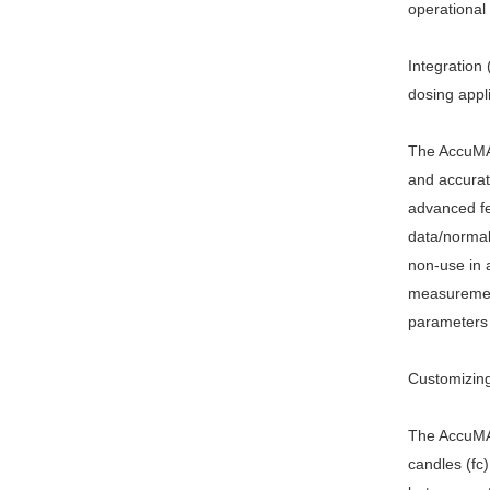
operationa
Integration
dosing appl
The AccuMAX
and accurat
advanced fe
data/normal,
non-use in a
measurement
parameters 
Customizing
The AccuMAX 
candles (fc)