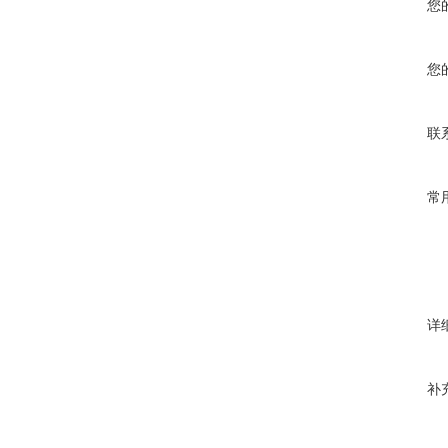
您
您
联
常
详
补