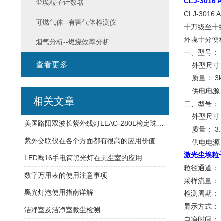
CLJ-30
尘埃粒子计数器
CLJ-30
可燃气体--有害气体检测仪
十万级至十
环境十分便
烟气分析--燃烧效率分析
一、型号： 
查看更多
外型尺寸： 2
质量： 3k
供电电源： 
相关文章
二、型号： C
外型尺寸： 2
美国路阳双波长紫外线灯LEAC-280L检定珠宝，宝石的应用原理
质量： 3.5
紫外交联仪在各个方面都有很高的应用价值
供电电源：
激光尘埃粒
LED鹰16手电筒黑光灯在无尘室的应用
粒径通道： 0
数字万用表的使用注意事项
采样流量： 2.8
黑光灯泡使用指南详解
检测周期： 1
显示方式： 
洁净室及洁净室微尘检测
自净时间： ≤