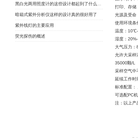
黑白光两用照度计的这些设计都起到了什么作用？
打印、存储
暗箱式紫外分析仪这样的设计真的很好用了
光源及受命：
使用环境条
紫外线灯的主要应用
温度：10℃-
荧光探伤的概述
湿度：20%-
大气压力：86
允许大采样
35000颗
采样空气中
延续工作时间
标准配置： 
可选配PC
注：以上产