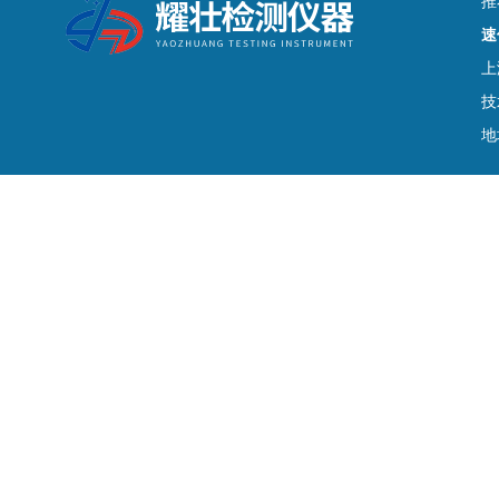
推
速
上
技
地