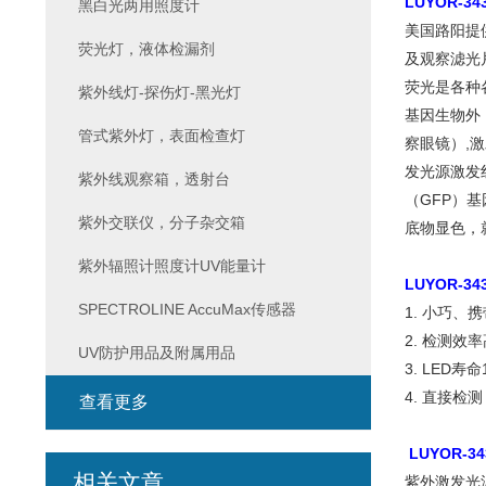
LUYOR-
黑白光两用照度计
美国路阳提
荧光灯，液体检漏剂
及观察滤光
荧光是各种
紫外线灯-探伤灯-黑光灯
基因生物外
管式紫外灯，表面检查灯
察眼镜）,
发光源激发
紫外线观察箱，透射台
（GFP）
紫外交联仪，分子杂交箱
底物显色，
紫外辐照计照度计UV能量计
LUYOR-
SPECTROLINE AccuMax传感器
1. 小巧、
2. 检测效
UV防护用品及附属用品
3. LED
4. 直接
查看更多
LUYOR
相关文章
紫外激发光源：3