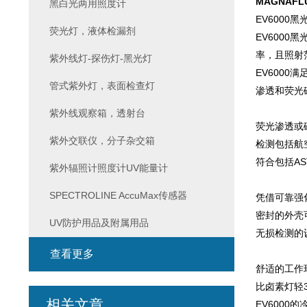
MAGNAFLU
黑白光两用照度计
EV600
荧光灯，液体检漏剂
EV600
率，且照射
紫外线灯-探伤灯-黑光灯
EV6000
管式紫外灯，表面检查灯
渗透和荧光
紫外线观察箱，透射台
荧光渗透或
紫外交联仪，分子杂交箱
检测包括航
符合包括AST
紫外辐照计照度计UV能量计
SPECTROLINE AccuMax传感器
凭借可靠强
密封的外壳
UV防护用品及附属用品
无损检测的
查看更多
舒适的工作
比卤素灯轻
相关文章
EV6000