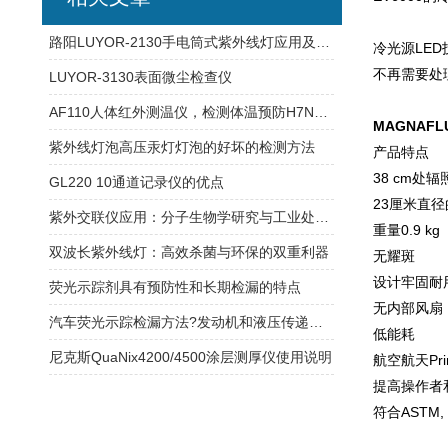
路阳LUYOR-2130手电筒式紫外线灯应用及故障解决办法
冷光源LE
不再需要处
LUYOR-3130表面微尘检查仪
AF110人体红外测温仪，检测体温预防H7N9禽流感优势明显
MAGNAFLU
紫外线灯泡高压汞灯灯泡的好坏的检测方法
产品特点
38 cm处辐
GL220 10通道记录仪的优点
23厘米直
紫外交联仪应用：分子生物学研究与工业处理的创新工具
重量0.9 kg
双波长紫外线灯：高效杀菌与环保的双重利器
无耀斑
设计牢固耐
荧光示踪剂具有预防性和长期检漏的特点
无内部风扇
汽车荧光示踪检漏方法?发动机和液压传递系统泄漏检测
低能耗
尼克斯QuaNix4200/4500涂层测厚仪使用说明
航空航天Pr
提高操作者
符合ASTM,