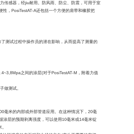
工业压力传感器，经jiu耐用。防风雨、防尘、防震，可用于室
性，PosiTestAT-A还包括一个方便的肩带和橡胶把
统消除了测试过程中操作员的潜在影响，从而提高了测量的
8Mpa之间的涂层(对于PosiTestAT-M，附着力值
锭子做测试。
于200毫米的内部或外部管道应用。在这种情况下，20毫
据涂层的预期剥离强度，可以使用10毫米或14毫米锭
米。