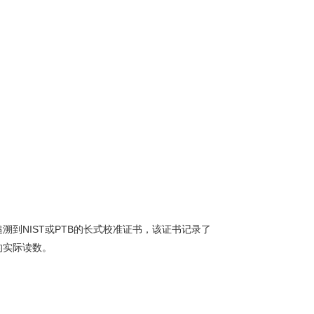
可追溯到NIST或PTB的长式校准证书，该证书记录了
行的实际读数。