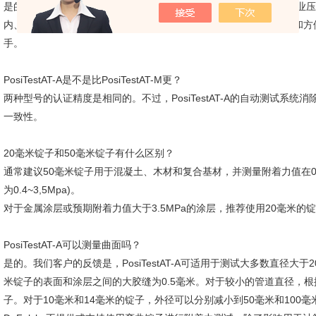
是的。PosiTestAT-A采用环保密封金属外壳、重型液压泵和gao级
内、室外和各种天气(达到或超过IP 65防护等级)。 为了增加实用性和方便
手。
PosiTestAT-A是不是比PosiTestAT-M更？
两种型号的认证精度是相同的。不过，PosiTestAT-A的自动测试系
一致性。
20毫米锭子和50毫米锭子有什么区别？
通常建议50毫米锭子用于混凝土、木材和复合基材，并测量附着力值在0.4~3,
为0.4~3,5Mpa)。
对于金属涂层或预期附着力值大于3.5MPa的涂层，推荐使用20毫米的
PosiTestAT-A可以测量曲面吗？
是的。我们客户的反馈是，PosiTestAT-A可适用于测试大多数直径大
米锭子的表面和涂层之间的大胶缝为0.5毫米。对于较小的管道直径，根
子。对于10毫米和14毫米的锭子，外径可以分别减小到50毫米和100毫