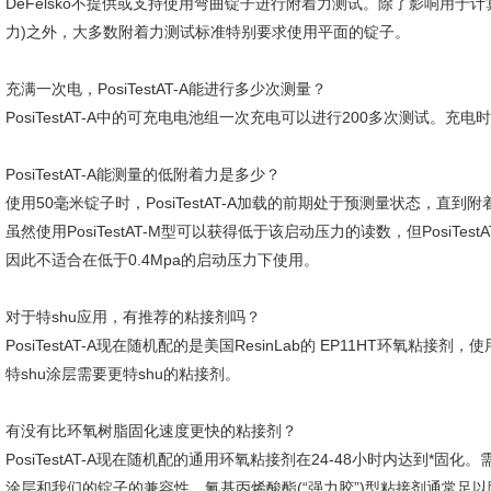
DeFelsko不提供或支持使用弯曲锭子进行附着力测试。除了影响用于
力)之外，大多数附着力测试标准特别要求使用平面的锭子。
充满一次电，PosiTestAT-A能进行多少次测量？
PosiTestAT-A中的可充电电池组一次充电可以进行200多次测试。充
PosiTestAT-A能测量的低附着力是多少？
使用50毫米锭子时，PosiTestAT-A加载的前期处于预测量状态，直到
虽然使用PosiTestAT-M型可以获得低于该启动压力的读数，但PosiT
因此不适合在低于0.4Mpa的启动压力下使用。
对于特shu应用，有推荐的粘接剂吗？
PosiTestAT-A现在随机配的是美国ResinLab的 EP11HT环
特shu涂层需要更特shu的粘接剂。
有没有比环氧树脂固化速度更快的粘接剂？
PosiTestAT-A现在随机配的通用环氧粘接剂在24-48小时内达到
涂层和我们的锭子的兼容性。氰基丙烯酸酯(“强力胶”)型粘接剂通常足