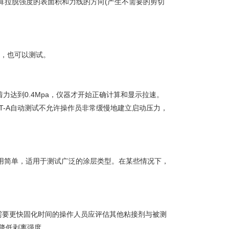
计算拉脱强度的表面积和力线的方向(产生不需要的剪切
电时，也可以测试。
附着力达到0.4Mpa，仪器才开始正确计算和显示拉速。
estAT-A自动测试不允许操作员非常缓慢地建立启动压力，
氧粘接剂，使用简单，适用于测试广泛的涂层类型。在某些情况下，
*固化。需要更快固化时间的操作人员应评估其他粘接剂与被测
以降低剥离强度。