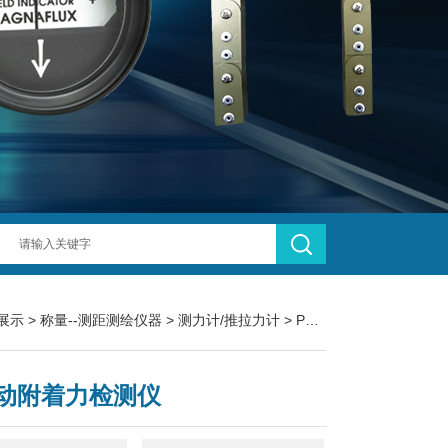
展示
>
称量--测距测绘仪器
>
测力计/推拉力计
> PosiTestAT-A全自动附着力检测仪
动附着力检测仪