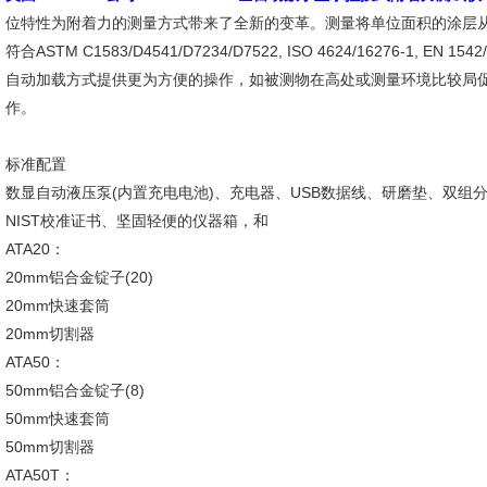
位特性为附着力的测量方式带来了全新的变革。测量将单位面积的涂层从基
符合ASTM C1583/D4541/D7234/D7522, ISO 4624/16276-1, EN 1542
自动加载方式提供更为方便的操作，如被测物在高处或测量环境比较局
作。
标准配置
数显自动液压泵(内置充电电池)、充电器、USB数据线、研磨垫、双
NIST校准证书、坚固轻便的仪器箱，和
ATA20：
20mm铝合金锭子(20)
20mm快速套筒
20mm切割器
ATA50：
50mm铝合金锭子(8)
50mm快速套筒
50mm切割器
ATA50T：