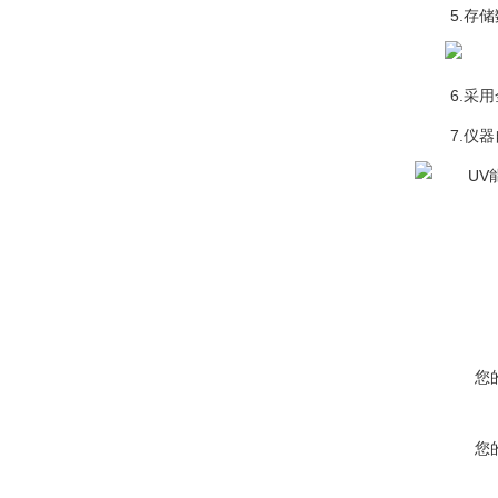
5.存
6.采
7.仪
您
您