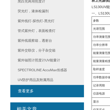
林上光源强
黑白光两用照度计
LS130
荧光灯，液体检漏剂
一、LS13
紫外线灯-探伤灯-黑光灯
参数
光谱范围
管式紫外灯，表面检查灯
功率测量范
紫外线观察箱，透射台
功率分辨率
紫外交联仪，分子杂交箱
能量测量范
紫外辐照计照度计UV能量计
能量测量精
取样速度
SPECTROLINE AccuMax传感器
功率数据存
UV防护用品及附属用品
记录周期
查看更多
仪器电源
显示
相关文章
仪器尺寸