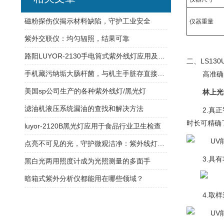
磁粉探伤仪揭示材料缺陷，守护工业安全
仪器重量
紫外交联仪：均匀辐照，结果可靠
路阳LUYOR-2130手电筒式紫外线灯应用及故障解决办法
二、LS13
手机藏污纳垢大肠杆菌，与机主手脏存直接联系！
高准确
美国sp公司生产的各种紫外线灯/黑光灯
林上光
滤油机液压系统漏油的查找和解决方法
2.真
时长可精确
luyor-2120B黑光灯应用于食品行业卫生检查
点亮不可见的光，守护微观洁净：紫外线灯泡，高效杀菌的纯净光源
3.具
黑白光两用照度计成为光照测量的多面手
暗箱式紫外分析仪都能用在哪些领域？
4.取