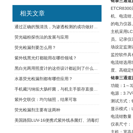
铱泰三通道
ETCR8
相关文章
机、电流钳
的电力仪器
通过正确的预清洗，为渗透检测的成功做好准备
主机采用L
荧光磁粉探伤法的发展与应用
员。记录仪
场设定监测
荧光检漏剂要怎么用？
监控软件具
紫外线黑光灯都能用在哪些领域？
电流钳选用
黑白光两用照度计的这些设计都起到了什么作用？
度、高稳定
铱泰三通道
水基荧光检漏剂都有哪些应用？
功能：1～
手机藏污纳垢大肠杆菌，与机主手脏存直接联系！
电源：3.7
紫外交联仪：均匀辐照，结果可靠
测试方式：
显示模式：LCD
荧光检漏剂主要有这两种
电流钳数量
美国路阳LUV-16便携式紫外线杀菌灯、消毒灯
仪表尺寸：
主机：宽高厚