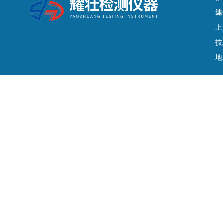
速
上
技
地