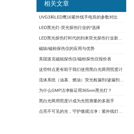
相关文章
UVG3和LED鹰16紫外线手电筒的参数对比
LED黑光灯-荧光探伤行业的*选择
LED黑光探伤灯时代的到来荧光探伤行业新潮流
磁轭/磁粉探伤仪的应用与优势
美国派克磁轭探伤仪/磁粉探伤仪报价表
这些特点更有助于我们使用黑白光两用照度计
流体系统（油基、燃油）荧光检漏剂/渗漏剂产品Luyor-500
为什么GMP洁净验证用365nm黑光灯？
黑白光两用照度计成为光照测量的多面手
点亮不可见的光，守护微观洁净：紫外线灯泡，高效杀菌的纯净光源