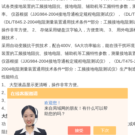
试各类接地装置的工频接地阻抗、接地电阻、辅助机等工频特性参数，
率。 仪器根据《JJG984-2004接地导通检定规程电阻测试仪》，《DL/
《DL/T845.2-2004电阻测量装置通用技术条件**部分：工频接地电
操作非常方便。 2、 存储采用键盘汉字输入，方便查询。 3、 用外电源
频技术，
采用自动变频抗干扰技术，配合400V、5A大功率输出，能在强干扰环
装置的工频接地阻抗、接地电阻、辅助机等工频特性参数，测量接地装
仪器根据《JJG984-2004接地导通检定规程电阻测试仪》，《DL/T475-
2004电阻测量装置通用技术条件**部分：工频接地电阻测试仪》生产制
性能特点
1、 大型液晶显示更清晰，操作非常方便。
2、 存储采用键盘汉字输入，方便查询。
3、 用外电源模式可以扩展到大电流测量。
欢迎您！
4、 采用自动双边拼*变频技术，用45Hz
来自局域网的朋友！有什么可以帮
助您的吗？
大型地网接地电阻测试仪
技术参数
功 能
测量接地装置接地阻抗或电阻，测量接地装置之间的导通阻抗或
阻抗测量范围：
0Ω～200Ω