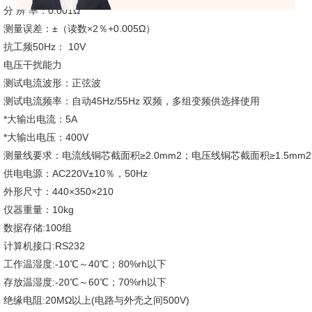
分 辨 率：
0.001Ω
测量误差：
±（读数×2％+0.005Ω）
抗工频50Hz：
10V
电压干扰能力
测试电流波形：
正弦波
测试电流频率：
自动45Hz/55Hz 双频，多组变频供选择使用
*大输出电流：
5A
*大输出电压：
400V
测量线要求：
电流线铜芯截面积≥2.0mm2；电压线铜芯截面积≥1.5mm2
供电电源：
AC220V±10％，50Hz
外形尺寸：
440×350×210
仪器重量：
10kg
数据存储:
100组
计算机接口:
RS232
工作温湿度:
-10℃～40℃；80%rh以下
存放温湿度:
-20℃～60℃；70%rh以下
绝缘电阻:
20MΩ以上(电路与外壳之间500V)