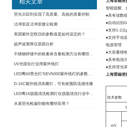
相关文章
上海雷磁便
智能提醒、
荧光示踪剂实现了高质量、高效的质量控制
●具有读数
●自动识别GB
洁净室及洁净室微尘检测
●支持1-2
美国紫外交联仪的参数值是如何设定的？
●支持手动
超声波测厚仪原因分析
电源管理
●大容量锂
不锈钢焊缝中的铁素体含量检测方法有哪些呢？
●具有电池
UV光固化行业用紫外线灯
●支持背光
LED鹰60黑光灯与EV5000紫外线灯的参数对比
上海雷磁便
D-16C紫外线消杀菌灯，可有效预防流感传播
LED鹰16脱脂清洗检测灯在脱脂清洗行业中的应用
技术参数
水基荧光检漏剂都有哪些应用？
mV