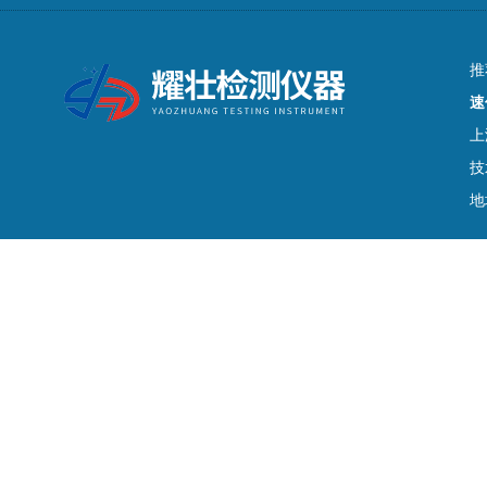
推
速
上
技
地