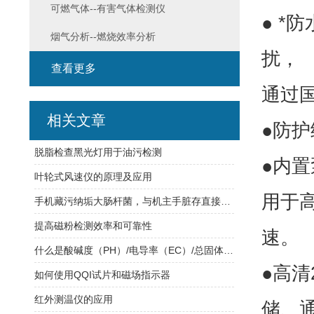
可燃气体--有害气体检测仪
● 
烟气分析--燃烧效率分析
扰，
查看更多
通过国
相关文章
●防护
脱脂检查黑光灯用于油污检测
●内
叶轮式风速仪的原理及应用
用于
手机藏污纳垢大肠杆菌，与机主手脏存直接联系！
提高磁粉检测效率和可靠性
速。
什么是酸碱度（PH）/电导率（EC）/总固体溶解度（TDS），它们之间什么关系？
●高清
如何使用QQI试片和磁场指示器
红外测温仪的应用
储、