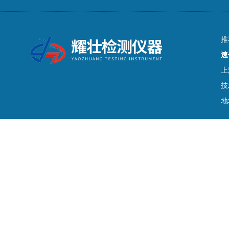
推
速
上
技
地