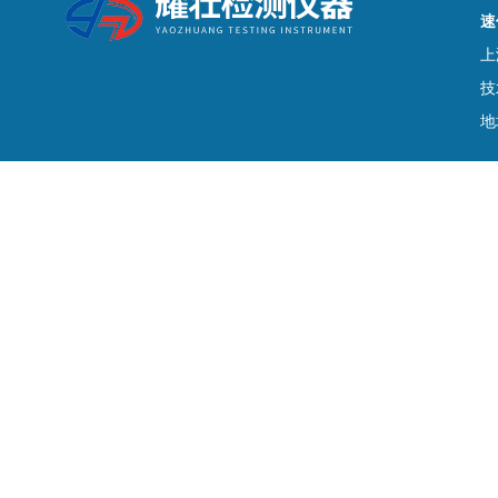
速
上
技
地