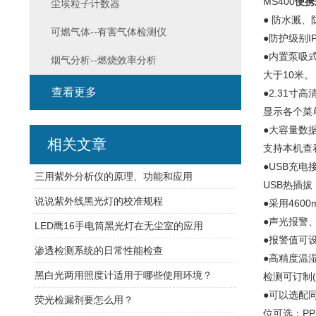
MS400
便携
尘埃粒子计数器
● 防水溅
可燃气体--有害气体检测仪
●防护级别
●内置泵吸
烟气分析--燃烧效率分析
大于10米。
查看更多
●2.31
显示各个菜
●大容量数
相关文章
支持本机查
●USB充
三用紫外分析仪的原理、功能和应用
USB热插
说说紫外线黑光灯的校准规程
●采用46
●声光报警
LED鹰16手电筒黑光灯在无尘室的应用
●报警值可
渗透检测系统的日常性能检查
●高精度温
黑白光两用照度计适用于哪些使用环境？
检测可订制
●可以选配
荧光检漏剂要怎么用？
位可选：PPM