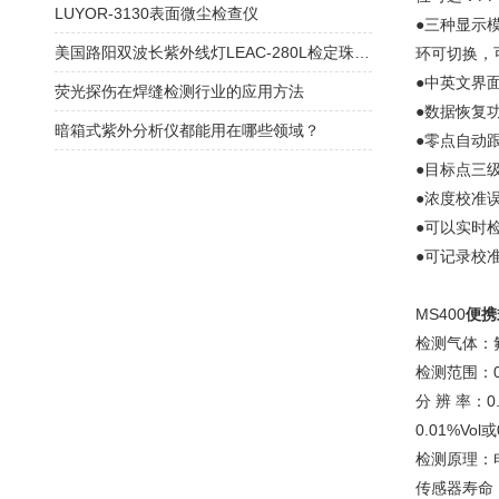
LUYOR-3130表面微尘检查仪
●三种显示
美国路阳双波长紫外线灯LEAC-280L检定珠宝，宝石的应用原理
环可切换，
●中英文界
荧光探伤在焊缝检测行业的应用方法
●数据恢复
暗箱式紫外分析仪都能用在哪些领域？
●零点自动
●目标点三
●浓度校准
●可以实时
●可记录校
MS400
便携
检测气体：
检测范围：0
分 辨 率：0.
0.01%Vol或
检测原理：
传感器寿命：