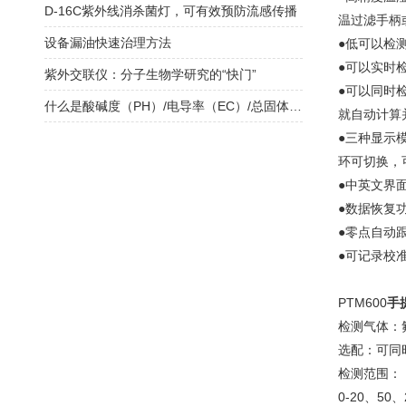
D-16C紫外线消杀菌灯，可有效预防流感传播
温过滤手柄
设备漏油快速治理方法
●低
可以检测
●可以实时
紫外交联仪：分子生物学研究的“快门”
●可以同时
什么是酸碱度（PH）/电导率（EC）/总固体溶解度（TDS），它们之间什么关系？
就自动计算并
●三种显示
环可切换，
●中英文界
●数据恢复
●零点自动
●可记录校
PTM600
手
检测气体：
选配：可同
检测范围：
0-20、50