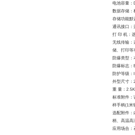
电池容量：D
数据存储：
存储功能默
通讯接口：蓝
打 印 机
无线传输：
储、打印等
防爆类型：
防爆标志：Exi
防护等级：I
外型尺寸：25
重 量：2.5K
标准附件：说
样手柄(1米
选配附件：
柄、高温高
应用场合：