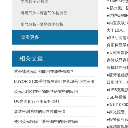
PTM600
手
尘埃粒子计数器
● 防水溅
可燃气体--有害气体检测仪
●防护级别
●内置泵吸
烟气分析--燃烧效率分析
大于10米。
查看更多
●3.5寸
真图标显示
●大容量数
相关文章
存储或只存
位机软件分
紫外线黑光灯都能用在哪些领域？
●蓝牙通信
LUYOR-3130手电筒黑光灯在长城药业的应用
日期时间、
●USB充
荧光示踪剂在生物医学研究中的应用
USB热插
UV光固化行业用紫外线灯
●采用10
渗透检测系统的日常性能检查
●声光报警
●报警值可
使用荧光粉除尘器检漏中的操作指南
●高精度温湿