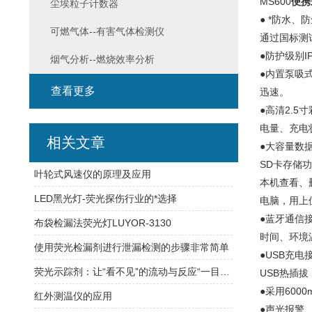
MS600
便携
尘埃粒子计数器
● *防水
可燃气体--有害气体检测仪
通过国标测
●防护级别I
烟气分析--燃烧效率分析
●内置泵吸
查看更多
迅速。
●高清2.
电量、充电
相关文章
●大容量数
SD卡存储
叶轮式风速仪的原理及应用
本机查看、
LED黑光灯-荧光探伤行业的*选择
电脑，用上
●蓝牙通信
布袋检漏法荧光灯LUYOR-3130
时间、环境
使用荧光检漏剂进行泄漏检测的步骤非常简单
●USB充
荧光示踪剂：让“看不见”的流动与反应“一目了然”
USB热插
●采用60
红外测温仪的应用
●声光报警