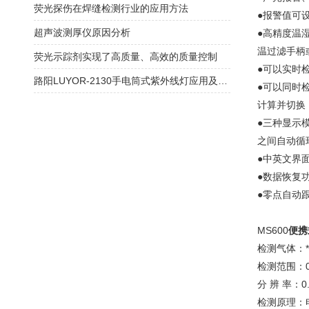
荧光探伤在焊缝检测行业的应用方法
●报警值可
超声波测厚仪原因分析
●高精度温湿
温过滤手柄
荧光示踪剂实现了高质量、高效的质量控制
●可以实时
路阳LUYOR-2130手电筒式紫外线灯应用及故障解决办法
●可以同时
计算并切换，
●三种显示
之间自动循
●中英文界
●数据恢复
●零点自动
MS600
便携
检测气体：
检测范围：0
分 辨 率：
检测原理：