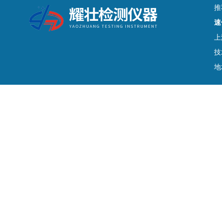
推
速
上
技
地