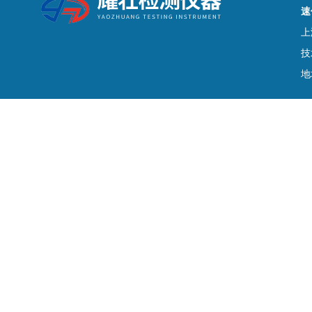
速
上
技
地