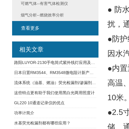
可燃气体--有害气体检测仪
● 
烟气分析--燃烧效率分析
扰，
查看更多
●防护
相关文章
因水
路阳LUYOR-2130手电筒式紫外线灯应用及故障解决办法
●内
日本日置RM3544、RM3548微电阻计新产品上市销售
高温
流体系统（油基、燃油）荧光检漏剂/渗漏剂产品Luyor-500
这些特点更有助于我们使用黑白光两用照度计
10米
GL220 10通道记录仪的优点
●2.
功率计简介
水基荧光检漏剂都有哪些应用？
储、