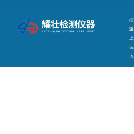
推
速
上
技
地