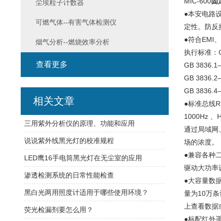
MIC-600
固
尘埃粒子计数器
●本安电路
可燃气体--有害气体检测仪
定性。防反
●符合EM
烟气分析--燃烧效率分析
执行标准：GB1
查看更多
GB 383
GB 3836
GB 3836
相关文章
●标准总线R
1000Hz
三用紫外分析仪的原理、功能和应用
通过局域网
说说紫外线黑光灯的校准规程
场的浓度。
●兼容各种
LED鹰16手电筒黑光灯在无尘室的应用
驱动大功率设
渗透检测系统的日常性能检查
●大容量数
黑白光两用照度计适用于哪些使用环境？
量为10万
上查看数据
荧光检漏剂要怎么用？
●标配红外