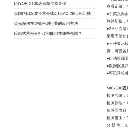
LUYOR-3130表面微尘检查仪
查看记录、4
美国路阳双波长紫外线灯LEAC-280L检定珠宝，宝石的应用原理
●中英文界
算并切换，单位
荧光探伤在焊缝检测行业的应用方法
●2.5寸
暗箱式紫外分析仪都能用在哪些领域？
采用高清仿
●三种显示
换，可设置
●自动跟踪
●数据恢复
●可记录校
MIC-600
固
检测气体：
检测原理：
传感器寿命：
检测范围：0～
分 辨 率：0.