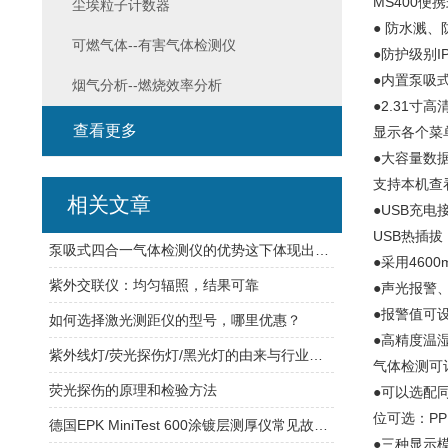
MS400便
尘埃粒子计数器
● 防水溅
可燃气体--有害气体检测仪
●防护级别
●内置泵吸
烟气分析--燃烧效率分析
●2.31
查看更多
显示各个菜
●大容量数
支持本机查
相关文章
●USB充
USB热插
泵吸式四合一气体检测仪的优势这下体现出来了
●采用46
紫外交联仪：均匀辐照，结果可靠
●声光报警
●报警值可
如何选择激光测距仪的型号，哪里优惠？
●高精度温
紫外线灯/荧光探伤灯/黑光灯的由来与行业应用
气体检测可
荧光探伤的原理和检验方法
●可以选配
位可选：PPM
德国EPK MiniTest 600涂镀层测厚仪常见故障说明及校准
●三种显示