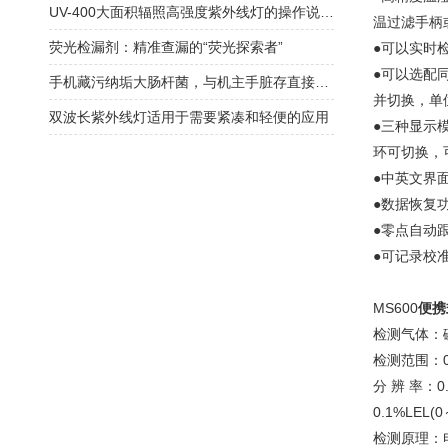
UV-400大面积辐照高强度紫外线灯的操作说明书
温过滤手柄
荧光检漏剂：精准查漏的“荧光探索者”
●可以实时
●可以选配
手机藏污纳垢大肠杆菌，与机主手脏存直接联系！
并切换，单位可
双波长紫外线灯适用于需要紧凑和轻便的应用
●三种显示
环可切换，
●中英文界
●数据恢复
●零点自动
●可记录校
MS600
便携
检测气体：
检测范围：0
分 辨 率：0.
0.1%LEL(0
检测原理：