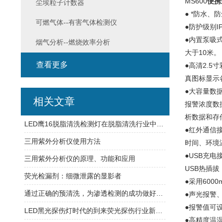
MS600
便携
尘埃粒子计数器
● *防水
可燃气体--有害气体检测仪
●防护级别
●内置泵吸
烟气分析--燃烧效率分析
大于10米。
查看更多
●高清2.
真图标显示
●大容量数
相关文章
报警浓度数
析数据和存
LED鹰16脱脂清洗检测灯在脱脂清洗行业中的应用
●红外通信
三用紫外分析仪使用方法
时间、环境
●USB充
三用紫外分析仪的原理、功能和应用
USB热插
荧光检漏剂：细微泄露的显影者
●采用60
通过正确的预清洗，为渗透检测的成功做好准备
●声光报警
●报警值可
LED黑光探伤灯时代的到来荧光探伤行业新潮流
●高精度温湿