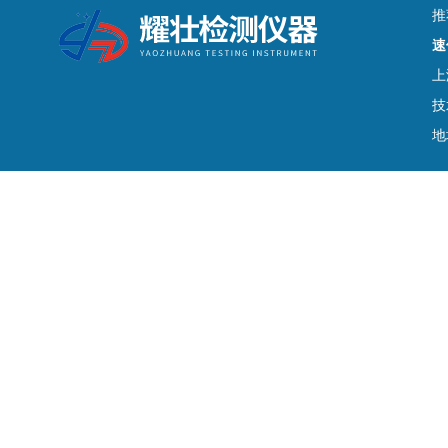
推
速
上
技
地