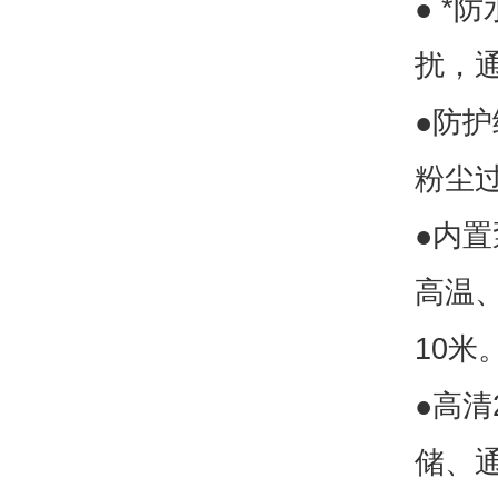
● 
扰，
●防护
粉尘
●内
高温
10米
●高清
储、