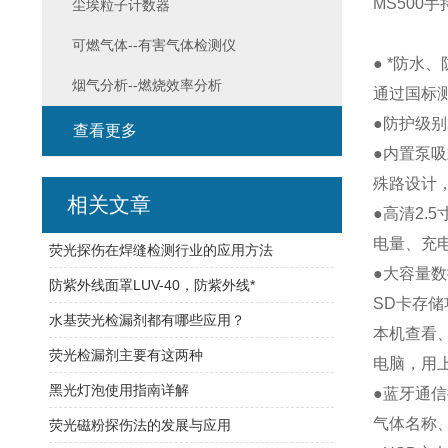
MS500
尘埃粒子计数器
可燃气体--有害气体检测仪
● *防
烟气分析--燃烧效率分析
通过国标测
●防护级别
查看更多
●内置泵
殊路设计
相关文章
●高清2
电量、充
荧光探伤在焊缝检测行业的应用方法
●大容量
防紫外线面罩LUV-40，防紫外线*
SD卡存
水基荧光检漏剂都有哪些应用？
本机查看、
荧光检漏剂主要有这两种
电脑，用
黑光灯泡使用指南详解
●蓝牙通信
气体名称
荧光磁粉探伤法的发展与应用