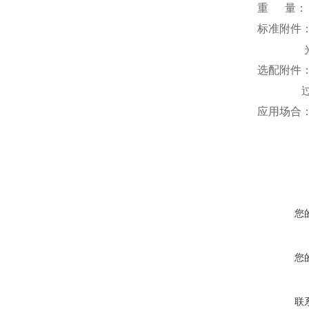
重 量： 3
标准附件
光盘(上
选配附件：
过滤手柄
应用场合
您
您
联