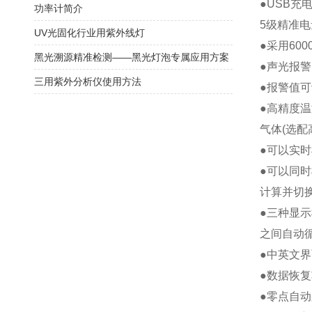
●USB
功率计简介
5级精准
UV光固化行业用紫外线灯
●采用60
黑光溯源精准检测——黑光灯泡专属应用方案
●声光报
三用紫外分析仪使用方法
●报警值
●高精度温
气体(选
●可以实
●可以同
计算并切换，
●三种显
之间自动
●中英文
●数据恢
●零点自