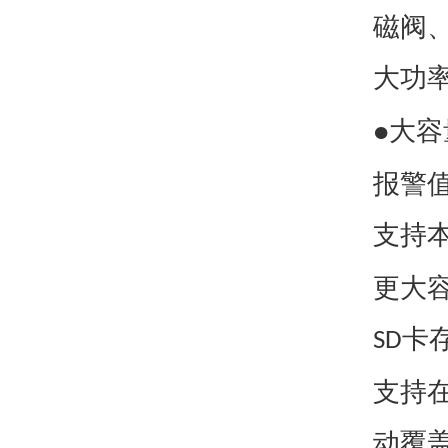
磁阀
大功
大容
●
报警
支持
更大
卡
SD
支持
动覆