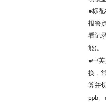
标配
●
报警
看记
能
。
)
中英
●
换，
算并
、
ppb