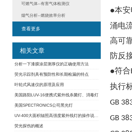
可燃气体--有害气体检测仪
本安
●
烟气分析--燃烧效率分析
涌电
查看更多
高可
相关文章
防反
分析一下漆膜涂层测厚仪的正确使用方法
符合
●
荧光示踪剂具有预防性和长期检漏的特点
执行
叶轮式风速仪的原理及应用
美国路阳LUV-16便携式紫外线杀菌灯、消毒灯
GB 38
美国SPECTRONICS公司黑光灯
UV-400大面积辐照高强度紫外线灯的操作说明书
GB 38
荧光探伤的概述