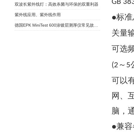
GB 38
双波长紫外线灯：高效杀菌与环保的双重利器
紫外线应用、紫外线作用
标准
●
德国EPK MiniTest 600涂镀层测厚仪常见故障说明及校准
关量
可选
～
(2
5
可以
网、
脑，
兼容
●