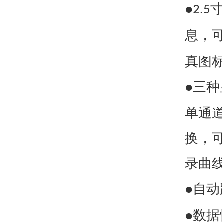
●2.5
息，
真图
三种
●
单通
换，
录曲
自动
●
数据
●