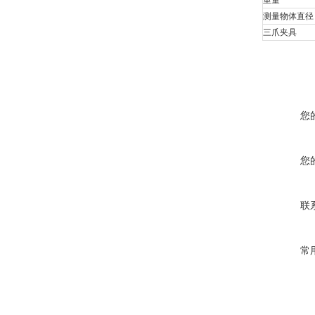
重量
测量物体直径
三爪夹具
您
您
联
常