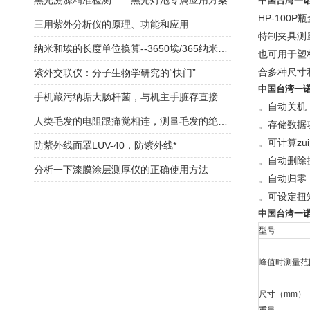
黑光溯源精准检测——黑光灯泡专属应用方案
中国台湾一诺
HP-10
三用紫外分析仪的原理、功能和应用
特制夹具测
纳米和埃的长度单位换算--3650埃/365纳米紫外线灯/黑光灯
也可用于塑
合多种尺寸
紫外交联仪：分子生物学研究的“快门”
中国台湾一诺
手机藏污纳垢大肠杆菌，与机主手脏存直接联系！
。自动关机
人类毛发的电阻跟痛觉相连，测量毛发的绝缘电阻？
。存储数据
。可计算zu
防紫外线面罩LUV-40，防紫外线*
。自动删除
分析一下漆膜涂层测厚仪的正确使用方法
。自动归零
。可设定扭
中国台湾一诺
型号
峰值时测量范
尺寸（mm）