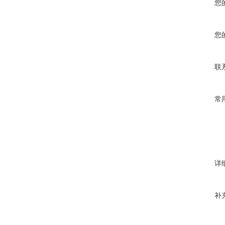
您
您
联
常
详
补