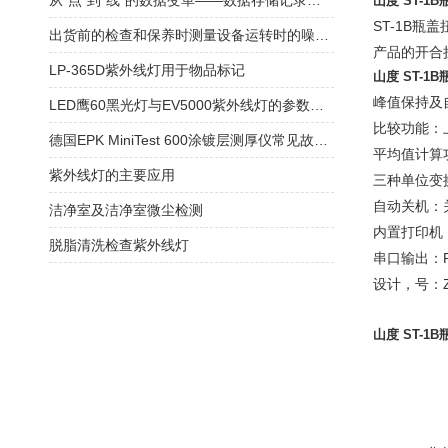
从“点”到“线”的数据变革——数据存储记录仪在过程监控中的核心价值
山度 ST-1
ST-1B
出货前的检查和保养时测量设备运转时的噪音？
产品的开合
LP-365D紫外线灯用于物品标记
山度 ST-
峰值保持及
LED鹰60黑光灯与EV5000紫外线灯的参数对比
比较功能：
德国EPK MiniTest 600涂镀层测厚仪常见故障说明及校准
平均值计算
紫外线灯的主要应用
三种单位变换：
自动关机：
洁净室及洁净室微尘检测
内置打印机
脱脂清洗检查紫外线灯
串口输出：
设计，号：ZL2
山度 ST-