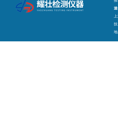
推
速
上
技
地