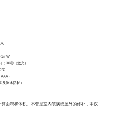
0 米
<1mW
）; 30秒（激光）
50℃
3（AAA）
灰尘及测水防护）
计算面积和体积。不管是室内装潢或屋外的修补，本仪