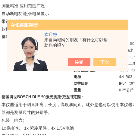
测量精准 应用范围广泛
自动断电功能,低电量显示
带记忆功能
软握把
欢迎您！
德国博世BOSCH DLE 50激光测距仪技术参数：
来自局域网的朋友！有什么可以帮
操作范围
0.05 – 5
助您的吗？
测量精度
±1.5毫米
激光二管
635nm，
自动断电功能
5分（工具
操作温度范围
-10℃~+
电源
4×LR0
防护级别
IP54（
重量
0.25公斤
德国博世BOSCH DLE 50激光测距仪适用范围：
本仪器适用于测量距离，长度，高度和间距。此外您也可以使用本仪器
器都是测量尺寸的好帮手。
包装（内含）
1x 防护包，1x 紧凑尾件，4x 1.5V电池