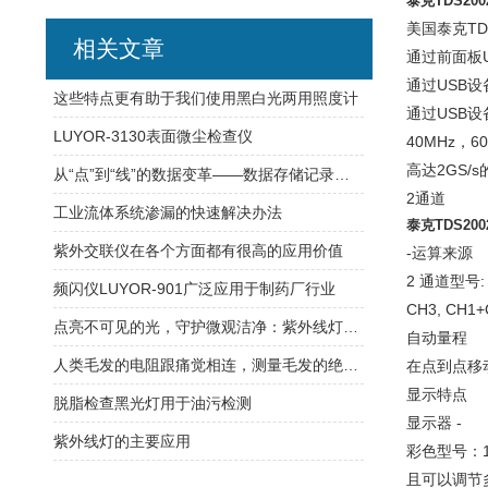
泰克TDS2
美国泰克TD
相关文章
通过前面板
通过USB设
这些特点更有助于我们使用黑白光两用照度计
通过USB设备
LUYOR-3130表面微尘检查仪
40MHz，6
高达2GS/
从“点”到“线”的数据变革——数据存储记录仪在过程监控中的核心价值
2通道
工业流体系统渗漏的快速解决办法
泰克TDS2
紫外交联仪在各个方面都有很高的应用价值
-运算来源 ­
2 通道型号: 
频闪仪LUYOR-901广泛应用于制药厂行业
CH3, CH1+
点亮不可见的光，守护微观洁净：紫外线灯泡，高效杀菌的纯净光源
自动量程
人类毛发的电阻跟痛觉相连，测量毛发的绝缘电阻？
在点到点移
显示特点
脱脂检查黑光灯用于油污检测
显示器 -
紫外线灯的主要应用
彩色型号：1
且可以调节多级