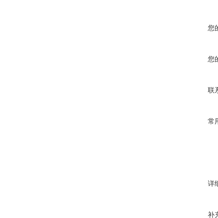
您
您
联
常
详
补