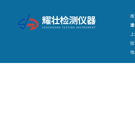
推
速
上
技
地