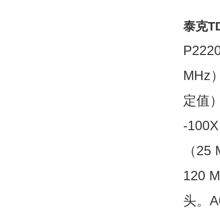
泰克T
P222
MHz）
定值）。
-10
（25 
120 
头。A6