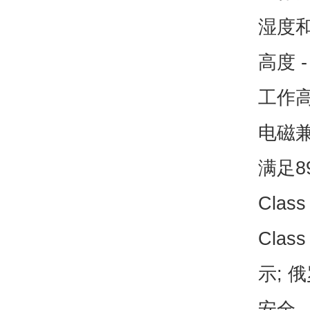
湿度和
高度 -
工作高
电磁兼
满足89
Clas
Cla
示; 
安全 -