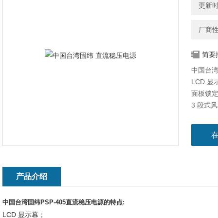
更新时间
厂商
简要
中国台湾
LCD 显
面板锁
3 段式
电压, 
产品介绍
中国台湾固纬PSP-405直流稳压电源的特点:
LCD 显示幕；