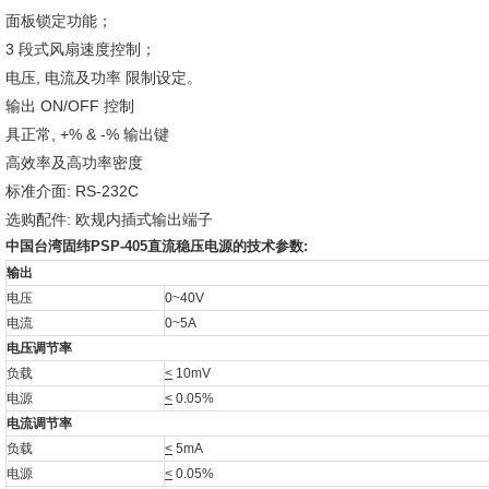
面板锁定功能；
3 段式风扇速度控制；
电压, 电流及功率 限制设定。
输出 ON/OFF 控制
具正常, +% & -% 输出键
高效率及高功率密度
标准介面: RS-232C
选购配件: 欧规内插式输出端子
中国台湾固纬PSP-405直流稳压电源的技术参数:
输出
电压
0~40V
电流
0~5A
电压调节率
负载
<
10mV
电源
<
0.05%
电流调节率
负载
<
5mA
电源
<
0.05%