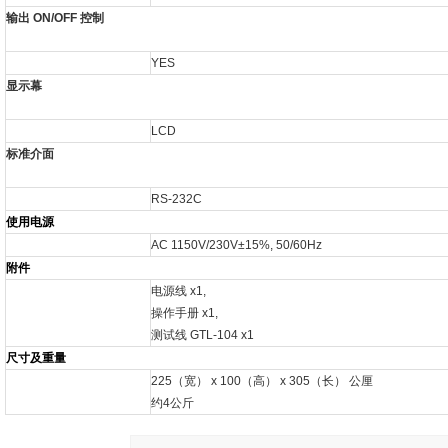
输出 ON/OFF 控制
YES
显示幕
LCD
标准介面
RS-232C
使用电源
AC 1150V/230V±15%, 50/60Hz
附件
电源线 x1,
操作手册 x1,
测试线 GTL-104 x1
尺寸及重量
225（宽） x 100（高） x 305（长） 公厘
约4公斤