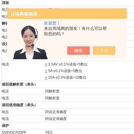
涟波
电压 （mVrms）
<
20mV
电流（mArms）
<
10mA
欢迎您！
解析度
来自局域网的朋友！有什么可以帮
电压
20mV
助您的吗？
电流
2mA
设定准确度
电压
<
40V ±0.05%读值+3数位
<
60V ±0.05%读值+4数位
电流
<
3.5AV ±0.1%读值+5数位
<
5A ±0.1%读值+5数位
<
10A ±0.3%读值+10数位
读回值解析度（表头）
电压
同解析度
电流
同解析度
读回值准确度（表头）
电压
同设定准确度
电流
同设定准确度
保护
OVP/OCP/OPP
YES