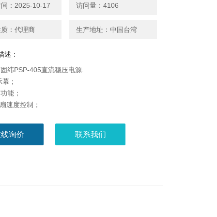
：2025-10-17
访问量：4106
性质：代理商
生产地址：中国台湾
描述：
固纬PSP-405直流稳压电源:
示幕；
定功能；
风扇速度控制；
电流及功率 限制设定。
在线询价
联系我们