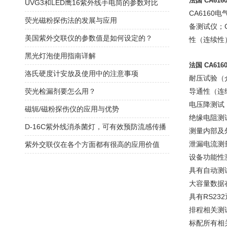
法国 CA61
UVG3和LED鹰16紫外线手电筒的参数对比
CA6160
荧光磁粉探伤法的发展与应用
备测试仪；
美国紫外交联仪的参数值是如何设定的？
性（连续性
黑光灯泡使用指南详解
法国
CA61
洛氏硬度计安放及使用中的注意事项
耐压试验（介
荧光检漏剂要怎么用？
导通性（连续性
电压降测试：至
磁轭/磁粉探伤仪的应用与优势
绝缘电阻测试：
D-16C紫外线消杀菌灯，可有效预防流感传播
测量内部及
泄漏电流测
紫外交联仪在各个方面都有很高的应用价值
设备功能性
具有自动测
大容量数据存
具有RS2
排程相关测
标配所有相