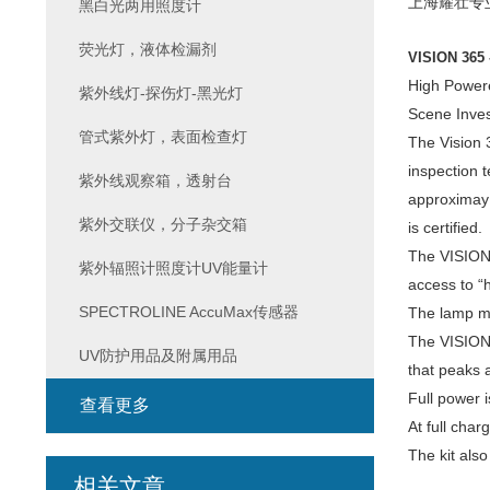
上海耀壮专业代
黑白光两用照度计
荧光灯，液体检漏剂
VISION 365 
High Powere
紫外线灯-探伤灯-黑光灯
Scene Invest
管式紫外灯，表面检查灯
The Vision 3
inspection 
紫外线观察箱，透射台
approximay 
紫外交联仪，分子杂交箱
is certified.
The VISION 3
紫外辐照计照度计UV能量计
access to “
SPECTROLINE AccuMax传感器
The lamp me
The VISION 
UV防护用品及附属用品
that peaks a
Full power i
查看更多
At full char
The kit also
相关文章