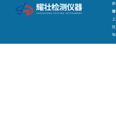
推
速
上
技
地