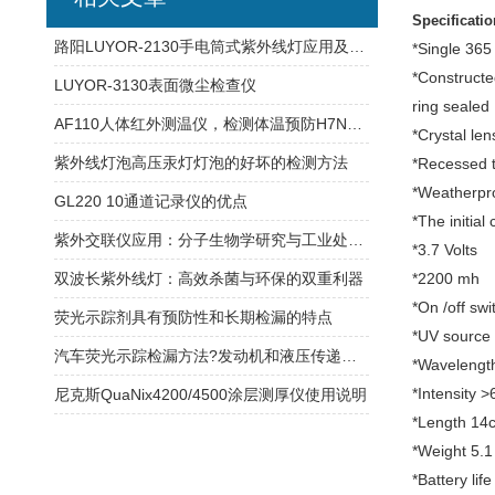
Specificatio
路阳LUYOR-2130手电筒式紫外线灯应用及故障解决办法
*Single 365
*Constructe
LUYOR-3130表面微尘检查仪
ring sealed
AF110人体红外测温仪，检测体温预防H7N9禽流感优势明显
*Crystal len
紫外线灯泡高压汞灯灯泡的好坏的检测方法
*Recessed t
*Weatherpro
GL220 10通道记录仪的优点
*The initial
紫外交联仪应用：分子生物学研究与工业处理的创新工具
*3.7 Volts
双波长紫外线灯：高效杀菌与环保的双重利器
*2200 mh
*On /off swi
荧光示踪剂具有预防性和长期检漏的特点
*UV source
汽车荧光示踪检漏方法?发动机和液压传递系统泄漏检测
*Wavelengt
*Intensity 
尼克斯QuaNix4200/4500涂层测厚仪使用说明
*Length 14c
*Weight 5.1
*Battery lif