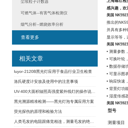
上海耀壮检
尘埃粒子计数器
感兴趣，欢
可燃气体--有害气体检测仪
美国 NK59
推出的NK
烟气分析--燃烧效率分析
并具有多种
查看更多
显示等等，
美国 NK59
• 测量参数
相关文章
• 可换叶轮
• 数据存
luyor-2120B黑光灯应用于食品行业卫生检查
• 可显示
• 响应快
洛氏硬度计安放及使用中的注意事项
• 背景灯功
UV-400大面积辐照高强度紫外线灯的操作说明书
• 湿度传
黑光溯源精准检测——黑光灯泡专属应用方案
美国 NK59
型号
荧光探伤的原理和检验方法
人类毛发的电阻跟痛觉相连，测量毛发的绝缘电阻？
测量项目