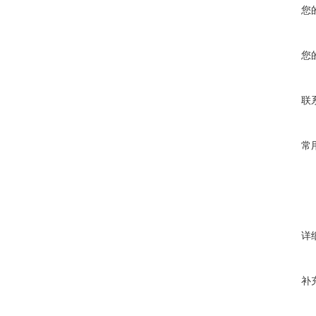
您
您
联
常
详
补