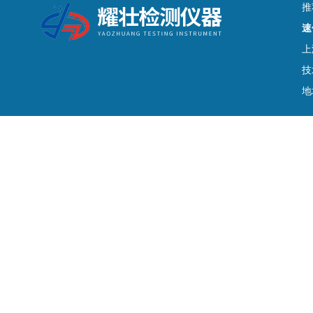
推
速
上
技
地