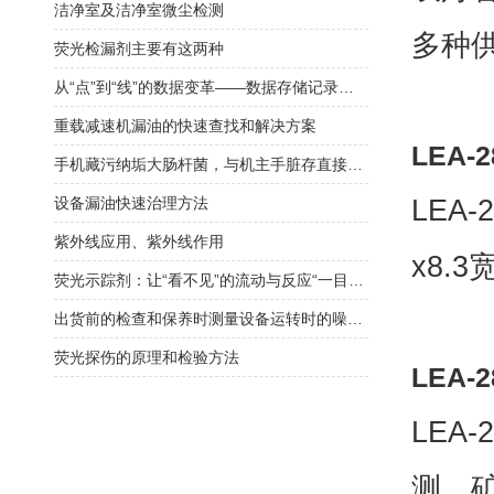
洁净室及洁净室微尘检测
多种供
荧光检漏剂主要有这两种
从“点”到“线”的数据变革——数据存储记录仪在过程监控中的核心价值
重载减速机漏油的快速查找和解决方案
LEA
手机藏污纳垢大肠杆菌，与机主手脏存直接联系！
LEA
设备漏油快速治理方法
紫外线应用、紫外线作用
x8.3
荧光示踪剂：让“看不见”的流动与反应“一目了然”
出货前的检查和保养时测量设备运转时的噪音？
荧光探伤的原理和检验方法
LEA-
LEA
测、