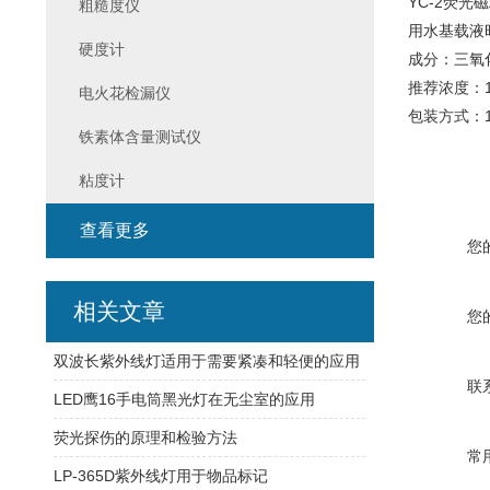
YC-2荧
粗糙度仪
用水基载液时
硬度计
成分：三氧化
推荐浓度：12
电火花检漏仪
包装方式：1k
铁素体含量测试仪
粘度计
查看更多
您
相关文章
您
双波长紫外线灯适用于需要紧凑和轻便的应用
联
LED鹰16手电筒黑光灯在无尘室的应用
荧光探伤的原理和检验方法
常
LP-365D紫外线灯用于物品标记