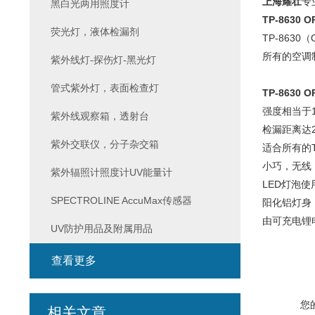
上海耀壮
专
黑白光两用照度计
TP-8630 
荧光灯，液体检漏剂
TP-863
所有的空调
紫外线灯-探伤灯-黑光灯
管式紫外灯，表面检查灯
TP-8630 
强度相当于
紫外线观察箱，透射台
检漏距离达2
紫外交联仪，分子杂交箱
适合所有的TP
小巧，无线
紫外辐照计照度计UV能量计
LED灯泡使
SPECTROLINE AccuMax传感器
阳化铝灯身
由可充电锂
UV防护用品及附属用品
查看更多
您
相关文章