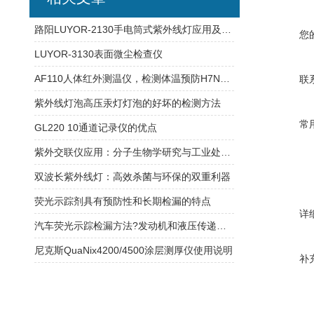
路阳LUYOR-2130手电筒式紫外线灯应用及故障解决办法
您
LUYOR-3130表面微尘检查仪
AF110人体红外测温仪，检测体温预防H7N9禽流感优势明显
联
紫外线灯泡高压汞灯灯泡的好坏的检测方法
常
GL220 10通道记录仪的优点
紫外交联仪应用：分子生物学研究与工业处理的创新工具
双波长紫外线灯：高效杀菌与环保的双重利器
荧光示踪剂具有预防性和长期检漏的特点
详
汽车荧光示踪检漏方法?发动机和液压传递系统泄漏检测
尼克斯QuaNix4200/4500涂层测厚仪使用说明
补