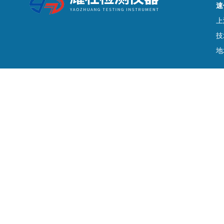
速
上
技
地