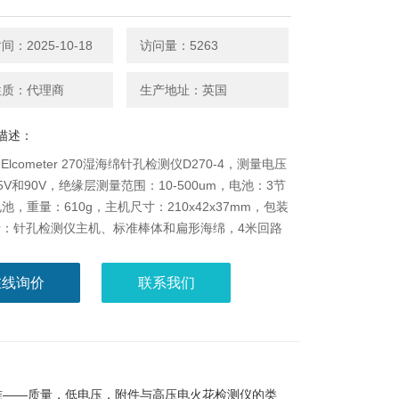
：2025-10-18
访问量：5263
性质：代理商
生产地址：英国
描述：
lcometer 270湿海绵针孔检测仪D270-4，测量电压
.5V和90V，绝缘层测量范围：10-500um，电池：3节
电池，重量：610g，主机尺寸：210x42x37mm，包装
括：针孔检测仪主机、标准棒体和扁形海绵，4米回路
鱼夹，3x1.5V电池，合格证，说明书。
在线询价
联系我们
仪的标准——质量，低电压，附件与高压电火花检测仪的类