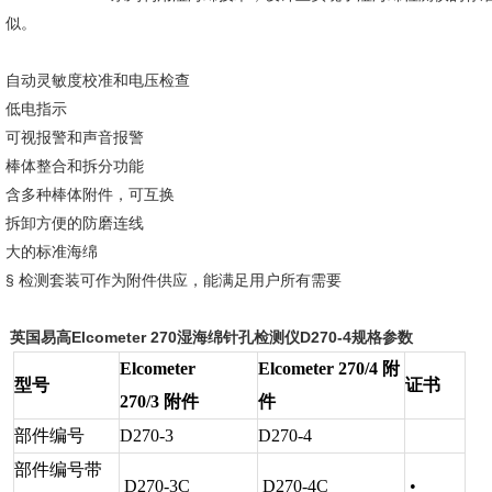
似。
自动灵敏度校准和电压检查
低电指示
可视报警和声音报警
棒体整合和拆分功能
含多种棒体附件，可互换
拆卸方便的防磨连线
大的标准海绵
§ 检测套装可作为附件供应，能满足用户所有需要
英国易高Elcometer 270湿海绵针孔检测仪
D270-4规格参数
Elcometer
Elcometer 270/4 附
型号
证书
270/3 附件
件
部件编号
D270-3
D270-4
部件编号带
D270-3C
D270-4C
•