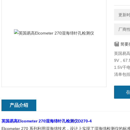
更新时间
厂商
简要
英国易高E
9V，67
1.5V干
清单包
导线带鳄
产品介绍
英国易高Elcometer 270湿海绵针孔检测仪
D270-4
Elcometer 270 系列利用湿海绵技术，设计上实现了湿海绵检测