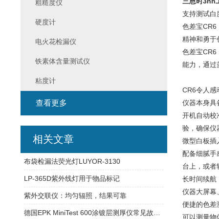
三恩时3nh
粗糙度仪
支持测试白
硬度计
色差宝CR
精神和勇于
电火花检漏仪
色差宝CR
铁素体含量测试仪
能力，通过
粘度计
CR6令人感动的
查看更多
仪器本身具
开机自动校
验，确保仪
相关文章
微型白板插
配备细腻手
布袋检漏法荧光灯LUYOR-3130
台上，或者
LP-365D紫外线灯用于物品标记
长时间续航
仪器大屏幕
紫外交联仪：均匀辐照，结果可靠
便捷的色差
德国EPK MiniTest 600涂镀层测厚仪常见故障说明及校准
可以测量物体