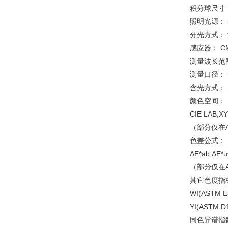
积分球尺寸：
照明光源： 
分光方式：
感应器： C
测量波长范围
测量口径： 
含光方式： S
颜色空间：
CIE LAB,XY
（部分仅在
色差公式：
ΔE*ab,ΔE*u
（部分仅在
其它色度指
WI(ASTM E
YI(ASTM D
同色异谱指