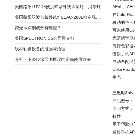
美国路阳LUV-16便携式紫外线杀菌灯、消毒灯
ΔEab、Δ
在Color
美国路阳双波长紫外线灯LEAC-280L检定珠宝，宝石的应用原理
移动的色卡
荧光示踪剂成分有哪些？
可以使用Co
无需携带厚重
美国SPECTRONICS公司黑光灯
流行色彩搜
线材轧钢设备的泄漏与治理
连接手机A
分析一下漆膜涂层测厚仪的正确使用方法
自动匹配出新
ColorR
生态
三恩时3nh
产品型号： 
照明方式： 8
特性：
用于塑胶电
通过手机A