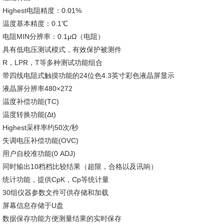
Highest电阻精度：0.01%
温度基本精度：0.1℃
电阻MIN分辨率：0.1μΩ（电阻）
具有低电压测试模式，有效保护被测件
R，LPR，T等多种测试功能组合
带四线电阻式触摸功能的24位色4.3英寸彩色液晶屏显示
液晶屏分辨率480×272
温度补偿功能(TC)
温度转换功能(Δt)
Highest采样率约50次/秒
失调电压补偿功能(OVC)
用户自校准功能(0 ADJ)
同时输出10档档比较结果（超限，合格以及讯响）
统计功能，提供CpK，Cp等统计量
30组仪器参数文件可供存储和加载
屏幕信息存储于U盘
数据保存功能方便测量结果的实时保存