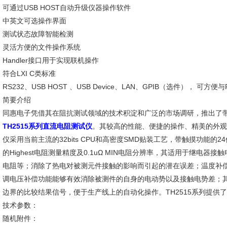
可通过USB HOST自动升级仪器操作软件
中英文可选操作界面
测试状态故障智能检测
灵活方便的文件操作系统
Handler接口用于实现联机操作
符合LXI C类标准
RS232、USB HOST 、USB Device、LAN、GPIB（选件），
简要介绍
同惠电子凭借其在阻抗测试领域的技术积淀和广泛的市场调研，推出了带
TH2515系列直流电阻测试仪
。其较高的性能、便捷的操作、精美的外观足
仪采用当前主流的32bits CPU和高密度SMD贴装工艺，带触摸功能的2
的Highest电阻测量精度及0.1uΩ MIN电阻分辨率，其适用于继电
电阻等；消除了热电对被测元件接触的影响而引起的潜在误差；温度补
调电压补偿功能能够有效消除被测件的自身的电动势以及接触电势差；其高的
边界的比较结果信号，便于生产线上的自动化操作。TH2515系列提供
技术参数：
随机附件：