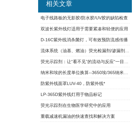
相关文章
电子线路板的无影胶/防水胶/UV胶的缺陷检查
双波长紫外线灯适用于需要紧凑和轻便的应用
D-16C紫外线消杀菌灯，可有效预防流感传播
流体系统（油基、燃油）荧光检漏剂/渗漏剂产品Luyor-500
荧光示踪剂：让“看不见”的流动与反应“一目了然”
纳米和埃的长度单位换算--3650埃/365纳米紫外线灯/黑光灯
防紫外线面罩LUV-40，防紫外线*
LP-365D紫外线灯用于物品标记
荧光示踪剂在生物医学研究中的应用
重载减速机漏油的快速查找和解决方案