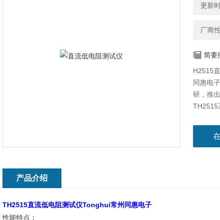
更新时间
厂商
简要
H251
同惠电
研，推出
TH25
精美的
产品介绍
TH2515直流低电阻测试仪Tonghui常州同惠电子
性能特点：