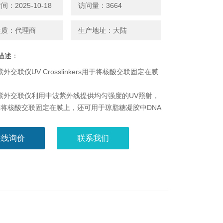
：2025-10-18
访问量：3664
性质：代理商
生产地址：大陆
描述：
II紫外交联仪UV Crosslinkers用于将核酸交联固定在膜
-II紫外交联仪利用中波紫外线提供均匀强度的UV照射，
将核酸交联固定在膜上，还可用于琼脂糖凝胶中DNA
RecA突变筛选、嘧啶二聚体产生的部分限制性内切
UV灭菌消除PCR污染等。其UV剂量控制，使用安全
在线询价
联系我们
能分紫外能量和时间两种操作模