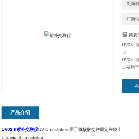
更新时间
厂商
简要
UV03-
上
UV03
主要用于
的切割、
酶消化、
方便、
产品介绍
UV03-II紫外交联仪
UV Crosslinkers用于将核酸交联固定在膜上
Ultraviolet crosslinker