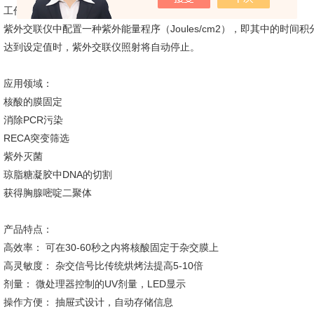
工作原理
紫外交联仪中配置一种紫外能量程序（Joules/cm2），即其中的时
达到设定值时，紫外交联仪照射将自动停止。
应用领域：
核酸的膜固定
消除PCR污染
RECA突变筛选
紫外灭菌
琼脂糖凝胶中DNA的切割
获得胸腺嘧啶二聚体
产品特点：
高效率： 可在30-60秒之内将核酸固定于杂交膜上
高灵敏度： 杂交信号比传统烘烤法提高5-10倍
剂量： 微处理器控制的UV剂量，LED显示
操作方便： 抽屉式设计，自动存储信息