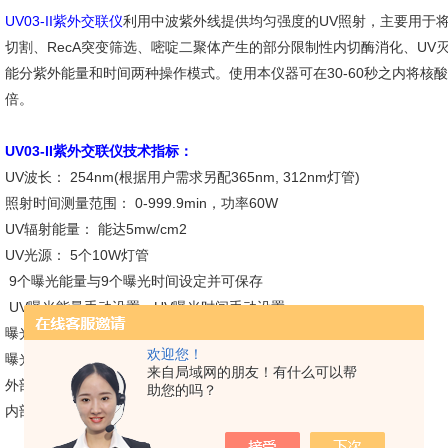
UV03-II紫外交联仪
利用中波紫外线提供均匀强度的UV照射，主要用于将
切割、RecA突变筛选、嘧啶二聚体产生的部分限制性内切酶消化、UV
能分紫外能量和时间两种操作模式。使用本仪器可在30-60秒之内将核酸
倍。
UV03-II紫外交联仪技术指标：
UV波长： 254nm(根据用户需求另配365nm, 312nm灯管)
照射时间测量范围： 0-999.9min，功率60W
UV辐射能量： 能达5mw/cm2
UV光源： 5个10W灯管
9个曝光能量与9个曝光时间设定并可保存
UV曝光能量手动设置、UV曝光时间手动设置
曝光能量测量范围： 0-99.9J (焦耳)
欢迎您！
曝光时间测量范围： 0-999.9min
来自局域网的朋友！有什么可以帮
外部尺寸： 360mm*340mm*310mm
助您的吗？
内部曝光室尺寸： 340mm*260mm*150mm