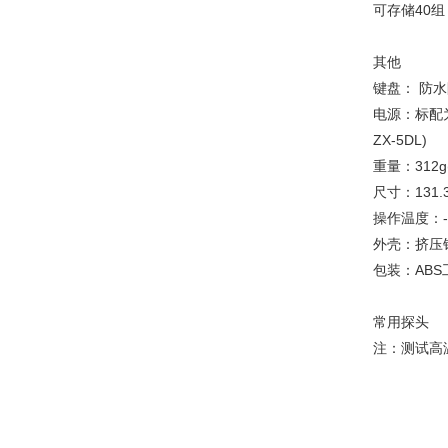
可存储40组，
其他
键盘： 防
电源：标配为
ZX-5DL)
重量：312g
尺寸：131.3
操作温度：-3
外壳：挤压
包装：AB
常用探头
注：测试高