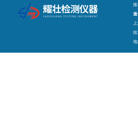
推
速
上
技
地