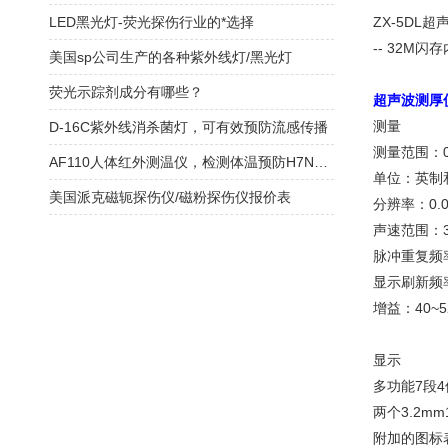
LED黑光灯-荧光探伤行业的*选择
ZX-5DL
-- 32M
美国sp公司生产的各种紫外线灯/黑光灯
荧光示踪剂成分有哪些？
超声波测厚仪Z
测量
D-16C紫外线消杀菌灯，可有效预防流感传播
测量范围：0
AF110人体红外测温仪，检测体温预防H7N9禽流感优势明显
单位：英制
美国派克磁轭探伤仪/磁粉探伤仪报价表
分辨率：0.
声速范围：30
脉冲重复频率
显示刷新频率
增益：40~5
显示
多功能7段4
两个3.2m
附加的图标