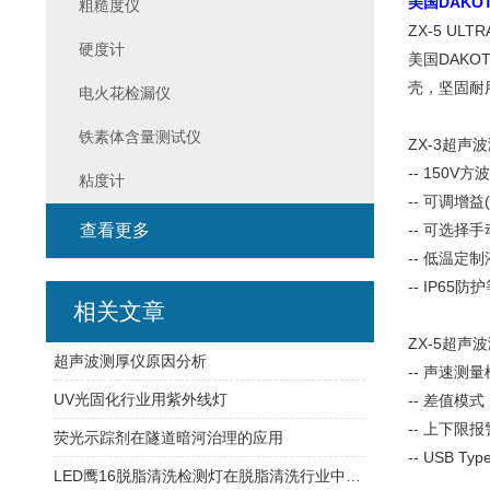
美国DAKOT
粗糙度仪
ZX-5 ULT
硬度计
美国DAKO
壳，坚固耐
电火花检漏仪
铁素体含量测试仪
ZX-3超声
-- 150V
粘度计
-- 可调增益(
查看更多
-- 可选择
-- 低温定制
-- IP65防
相关文章
ZX-5超声
超声波测厚仪原因分析
-- 声速测
UV光固化行业用紫外线灯
-- 差值模式
-- 上下限
荧光示踪剂在隧道暗河治理的应用
-- USB T
LED鹰16脱脂清洗检测灯在脱脂清洗行业中的应用