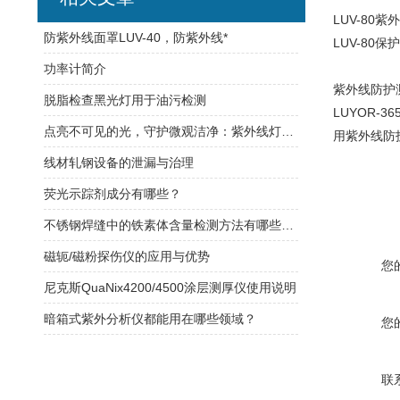
LUV-80
防紫外线面罩LUV-40，防紫外线*
LUV-80
功率计简介
紫外线防护
脱脂检查黑光灯用于油污检测
LUYOR-
点亮不可见的光，守护微观洁净：紫外线灯泡，高效杀菌的纯净光源
用紫外线防
线材轧钢设备的泄漏与治理
荧光示踪剂成分有哪些？
不锈钢焊缝中的铁素体含量检测方法有哪些呢？
磁轭/磁粉探伤仪的应用与优势
您
尼克斯QuaNix4200/4500涂层测厚仪使用说明
暗箱式紫外分析仪都能用在哪些领域？
您
联