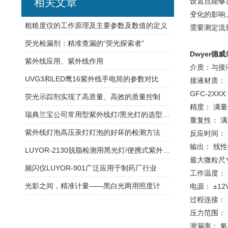
相关文章
设置点能够
变化的影响
粗糙度仪的工作原理及主要参数及数值的定义
需要测定流
荧光检漏剂：精准查漏的“荧光探索者”
Dwyer德
紫外线应用、紫外线作用
介质：与接
UVG3和LED鹰16紫外线手电筒的参数对比
接液材质： G
GFC-2XXX
荧光示踪剂实现了高质量、高效的质量控制
精度： 满量程时
瑞典兰宝公司常用型紫外线灯/黑光灯的选型及应用领域
重复性： 满
紫外线灯泡高压汞灯灯泡的好坏的检测方法
反应时间： 
输出： 线性0
LUYOR-2130脱脂检测用黑光灯/便携式紫外线灯的产品概述
最大微粒尺寸
频闪仪LUYOR-901广泛应用于制药厂行业
工作温度： 32
光影之间，精准计量——黑白光两用照度计
电源： ±12
过程连接： 流
压力范围： 500
泄漏率： 氦气的