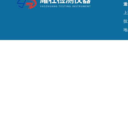
速
上
技
地