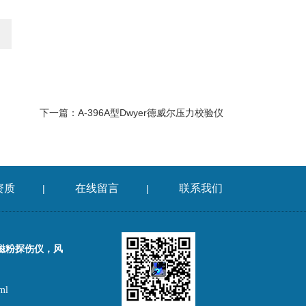
下一篇：
A-396A型Dwyer德威尔压力校验仪
资质
在线留言
联系我们
|
|
磁粉探伤仪，风
ml