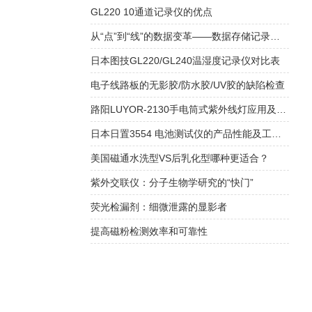
GL220 10通道记录仪的优点
从“点”到“线”的数据变革——数据存储记录仪在过程监控中的核心价值
日本图技GL220/GL240温湿度记录仪对比表
电子线路板的无影胶/防水胶/UV胶的缺陷检查
路阳LUYOR-2130手电筒式紫外线灯应用及故障解决办法
日本日置3554 电池测试仪的产品性能及工作原理
美国磁通水洗型VS后乳化型哪种更适合？
紫外交联仪：分子生物学研究的“快门”
荧光检漏剂：细微泄露的显影者
提高磁粉检测效率和可靠性