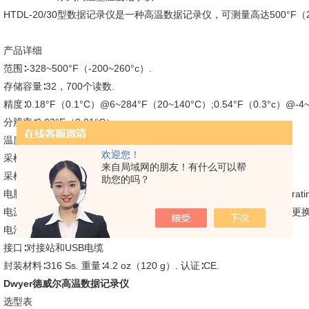
HTDL-20/30型数据记录仪是一种高温数据记录仪，可测量高达500°F
产品详细
范围∶-328~500°F（-200~260°c）.
存储容量∶32，700个读数.
精度∶0.18°F（0.1°C）@6~284°F（20~140°C）;0.54°F（0.3°c）@-4~6
分辨率∶0.02°F（0.01°C）.
温度限制∶-4~284°F（-20~140°C）.
欢迎您！
采样方式∶存满停或连续采样.
来自局域网的朋友！有什么可以帮
采样速率∶可选从1s.-24 hrs.
助您的吗？
电脑要求∶Windows吗 Kp Sp3，Windovs Vista题，Windowse 7 operati
电源∶3.6 V 1/2 AA ER14250SM锂金属电池，安装功能齐全，用户可更
电池寿命∶1 year（接近）.
接口∶对接站和USB电缆
封装材料∶316 Ss. 重量∶4.2 oz（120 g）. 认证∶CE.
Dwyer德威尔高温数据记录仪
选型表