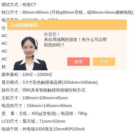
测试方式：钳形CT
钳口尺寸：80mm×80mm (可钳φ80mm导线，或96mm×4mm扁钢地线)
电流量程：AC 0.00mA～100A
分 辨 率：
欢迎您！
AC 0.00mA～9.99mA；分辨率：0.01mA；
来自局域网的朋友！有什么可以帮
AC 10.0mA～99.9mA；分辨率：0.1mA；
助您的吗？
AC 100mA～999mA；分辨率：1mA；
AC 1.0A～100.0A；分辨率：0.1A；
精 度：±（0.5%+5dgt）
频率量程：10HZ～1000HZ
显示模式：3.5寸彩色触摸液晶屏(320dots×240dots)
操作方式：同时具有智能触摸和按键控制方式
主机尺寸：198mm×100mm×45mm
电流钳尺寸：194mm×145mm×40mm
质 量：主机：450g(含电池)；电流钳：780g
LCD尺寸：显示域：71mm×53mm
电场干扰：外电场100A靠近10mm时约10mA