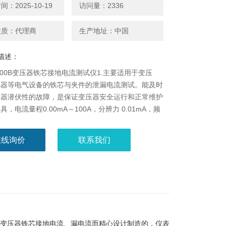
：2025-10-19
访问量：2336
性质：代理商
生产地址：中国
描述：
8100B变压器铁芯接地电流测试仪1.主要适用于变压
抗器等电气设备的铁芯与夹件的泄漏电流测试。能及时
压器潜伏性的故障，是保证变压器安全运行和正常维护
，电流量程0.00mA～100A，分辨力 0.01mA，频
10HZ～1000HZ，存储数据约200组。
在线询价
联系我们
变压器铁芯接地电流、漏电流而精心设计制造的，仪表