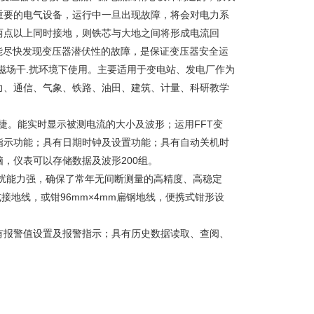
重要的电气设备，运行中一旦出现故障，将会对电力系
两点以上同时接地，则铁芯与大地之间将形成电流回
能尽快发现变压器潜伏性的故障，是保证变压器安全运
磁场干.扰环境下使用。主要适用于变电站、发电厂作为
力、通信、气象、铁路、油田、建筑、计量、科研教学
捷。能实时显示被测电流的大小及波形；运用FFT变
指示功能；具有日期时钟及设置功能；具有自动关机时
，仪表可以存储数据及波形200组。
扰能力强，确保了常年无间断测量的高精度、高稳定
或接地线，或钳96mm×4mm扁钢地线，便携式钳形设
有报警值设置及报警指示；具有历史数据读取、查阅、