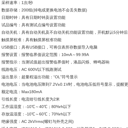
采样速率：1次/秒
数据存储：200组(掉电或更换电池不会丢失数据)
日期时钟：具有日期时钟及设置功能
试品编号：具有测试点编号设置功能
自动关机：具有自动关机及不自动关机功能设置功能，开机默认5分钟后
触摸屏校准：具有触摸屏校准功能
USB接口：具有USB接口，可将仪表所存数据导入电脑
报警设置：报警临界值设定范围：10mA～99.99A
报警指示：当测试值超出报警临界值时，液晶闪烁、蜂鸣器响
线路电压：AC 600V以下线路测试
溢出显示：超量程溢出功能：“OL"符号显示
电池电压：当电池电压降到7.2V±0.1V时，电池电压低符号显示，提
额定电流：Max180mA
引线长度：电流钳引线长度为2米
工作温湿度：-10℃～40℃；80%rh以下
存放温湿度：-10℃～60℃；70%rh以下
绝缘强度：AC 2kV/rms(螺钉与外壳之间)