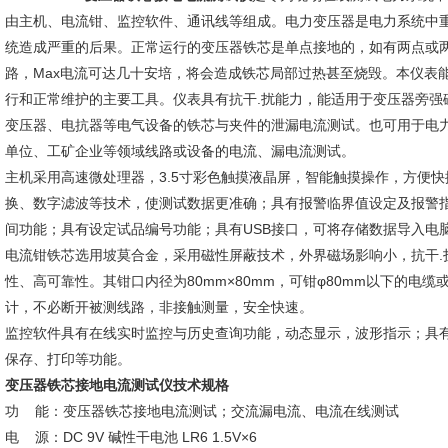
由主机、电流钳、监控软件、通讯线等组成。电力变压器是电力系统中
统造成严重的后果。正常运行的变压器铁芯是单点接地的，如有两点或
路，Max电流可达几十安培，将会造成铁芯局部过热甚至烧毁。本仪表
行和正常维护的主要工具。仪表具有抗干.扰能力，能适用于变压器旁强
变压器、电抗器等电气设备的铁芯与夹件的泄漏电流测试。也可用于电
单位、工矿企业等领域线路或设备的电流、漏电流测试。
主机采用高速微处理器，3.5寸彩色触摸液晶屏，智能触摸操作，方便快
换、数字滤波等技术，使测试数据更准确；具有报警临界值设定及报警
间功能；具有设定试品编号功能；具有USB接口，可将存储数据导入电脑
电流钳铁芯选用坡莫合金，采用磁性屏蔽技术，外界磁场影响小，抗干.
性、高可靠性。其钳口内径为80mm×80mm，可钳φ80mm以下的电缆
计，不必断开被测线路，非接触测量，安全快速。
监控软件具有在线实时监控与历史查询功能，动态显示，波形指示；具
保存、打印等功能。
变压器铁芯接地电流测试仪
技术规格
功 能：变压器铁芯接地电流测试；交流漏电流、电流在线测试
电 源：DC 9V 碱性干电池 LR6 1.5V×6