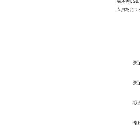
脑还需USB
应用场合：
您
您
联
常