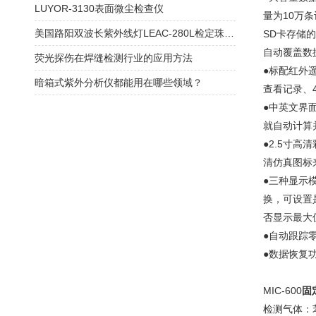
LUYOR-3130表面微尘检查仪
量为10万
美国路阳双波长紫外线灯LEAC-280L检定珠宝，宝石的应用原理
SD卡存储
自动覆盖数
荧光探伤在焊缝检测行业的应用方法
●标配红外
暗箱式紫外分析仪都能用在哪些领域？
查看记录、4
●中英文界
就自动计算并
●2.5寸
清仿真图标
●三种显示
换，可设置
否显示最大
●自动跟踪
●数据恢复
MIC-600
固
检测气体：