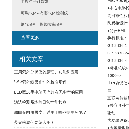
MIC-600
固
尘埃粒子计数器
●本安电路
可燃气体--有害气体检测仪
高可靠性和
防反接设计
烟气分析--燃烧效率分析
●符合EMI
查看更多
执行标准：GB1
GB 383
GB 3836
相关文章
GB 3836
●标准总线R
三用紫外分析仪的原理、功能和应用
1000Hz 、
说说紫外线黑光灯的校准规程
Hart协
网、
LED鹰16手电筒黑光灯在无尘室的应用
互联网传输
渗透检测系统的日常性能检查
●兼容各种
黑白光两用照度计适用于哪些使用环境？
驱动
大功率设备。
荧光检漏剂要怎么用？
●大容量数