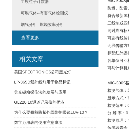
MIC-500S
尘埃粒子计数器
防爆、防雷
可燃气体--有害气体检测仪
符合最新国
三线制或四
烟气分析--燃烧效率分析
同时具有标准
查看更多
可选有线传
无线传输方式
标配红外遥
相关文章
各单位可互
可与计算机
美国SPECTRONICS公司黑光灯
LP-365D紫外线灯用于物品标记
MIC-500S
检测气体：苯
荧光磁粉探伤法的发展与应用
显示方式：高
GL220 10通道记录仪的优点
检测范围：0
为什么要佩戴防紫外线防护眼镜LUV-10？
分 辨 率：
检测原理：
数字万用表的使用注意事项
传感器寿命：