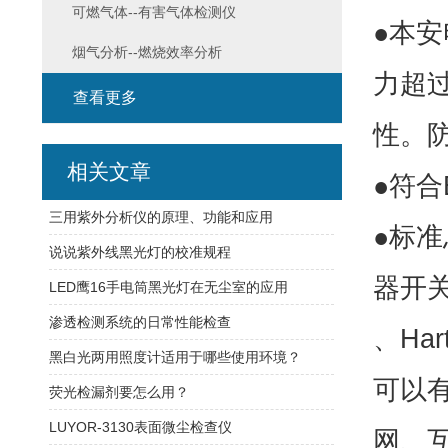
可燃气体--有害气体检测仪
●本
烟气分析--燃烧效率分析
力超
查看更多
性。
相关文章
●符合
三用紫外分析仪的原理、功能和应用
●标准
说说紫外线黑光灯的校准规程
器开关
LED鹰16手电筒黑光灯在无尘室的应用
渗透检测系统的日常性能检查
、Ha
黑白光两用照度计适用于哪些使用环境？
可以
荧光检漏剂要怎么用？
LUYOR-3130表面微尘检查仪
网、