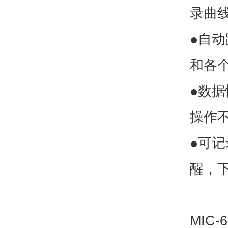
录曲
●自
和各
●数
操作
●可
醒，
MIC-6