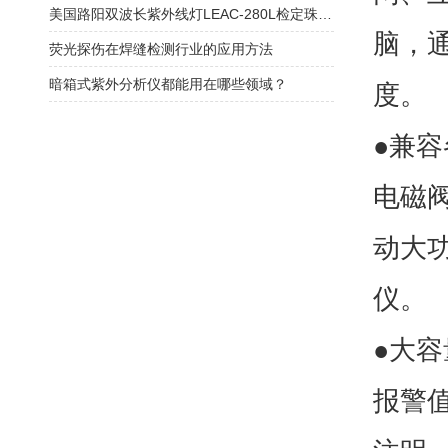
美国路阳双波长紫外线灯LEAC-280L检定珠宝，宝石的应用原理
脑，
荧光探伤在焊缝检测行业的应用方法
暗箱式紫外分析仪都能用在哪些领域？
度。
●兼容
电磁
动大功
仪。
●大
报警