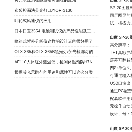
荧光示踪剂在隧道暗河治理的应用
山度 SP-2
SP-20
布袋检漏法荧光灯LUYOR-3130
同屏图显的
叶轮式风速仪的应用
试、插拔力
日本日置3554 电池测试仪的产品性能及工作原理
山度 SP-
暗箱式紫外分析仪这样的设计真的很好用了
高分辨率；
OLX-365和OLX-365B黑光灯/荧光检漏灯的区别是什么
TFT真彩屏
屏幕可翻转
AF110人体红外测温仪，检测体温预防H7N9禽流感优势明显
四种单位N、k
根据荧光示踪剂的用途和属性可以这么分类
可通过输入
USB口输
通过PC配
配套软件用
无操作自动
设计、号：ZL2
山度 SP-