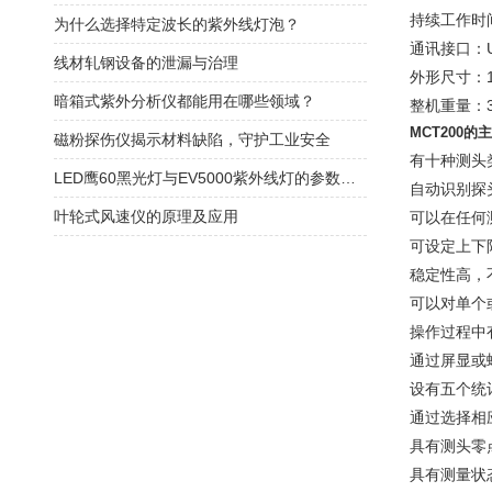
持续工作时
为什么选择特定波长的紫外线灯泡？
通讯接口：U
线材轧钢设备的泄漏与治理
外形尺寸：12
暗箱式紫外分析仪都能用在哪些领域？
整机重量：3
MCT200的
磁粉探伤仪揭示材料缺陷，守护工业安全
有十种测头
LED鹰60黑光灯与EV5000紫外线灯的参数对比
自动识别探
叶轮式风速仪的原理及应用
可以在任何
可设定上下
稳定性高，
可以对单个
操作过程中
通过屏显或
设有五个统计
通过选择相
具有测头零
具有测量状