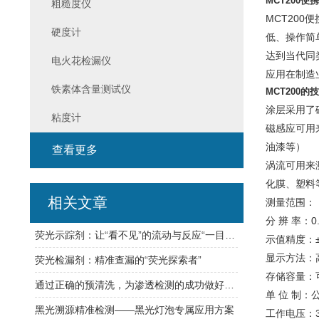
MCT200
粗糙度仪
MCT20
硬度计
低、操作简
达到当代同
电火花检漏仪
应用在制造
铁素体含量测试仪
MCT200的
涂层采用了
粘度计
磁感应可用
油漆等）
查看更多
涡流可用来
化膜、塑料
相关文章
测量范围：（
分 辨 率：0
荧光示踪剂：让“看不见”的流动与反应“一目了然”
示值精度：±
显示方法：
荧光检漏剂：精准查漏的“荧光探索者”
存储容量：可
通过正确的预清洗，为渗透检测的成功做好准备
单 位 制：
黑光溯源精准检测——黑光灯泡专属应用方案
工作电压：