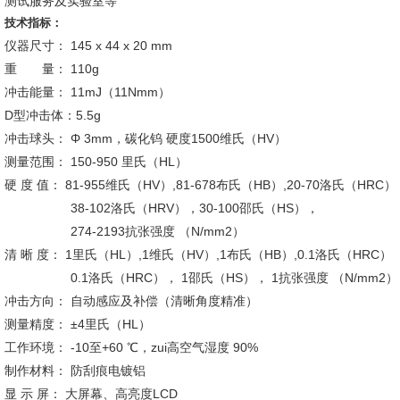
测试服务及实验室等
技术指标：
仪器尺寸： 145 x 44 x 20 mm
重 量： 110g
冲击能量： 11mJ（11Nmm）
D型冲击体：5.5g
冲击球头： Φ 3mm，碳化钨 硬度1500维氏（HV）
测量范围： 150-950 里氏（HL）
硬 度 值： 81-955维氏（HV）,81-678布氏（HB）,20-70洛氏（HRC）
38-102洛氏（HRV），30-100邵氏（HS），
274-2193抗张强度 （N/mm2）
清 晰 度： 1里氏（HL）,1维氏（HV）,1布氏（HB）,0.1洛氏（HRC）
0.1洛氏（HRC）， 1邵氏（HS）， 1抗张强度 （N/mm2）
冲击方向： 自动感应及补偿（清晰角度精准）
测量精度： ±4里氏（HL）
工作环境： -10至+60 ℃，zui高空气湿度 90%
制作材料： 防刮痕电镀铝
显 示 屏： 大屏幕、高亮度LCD