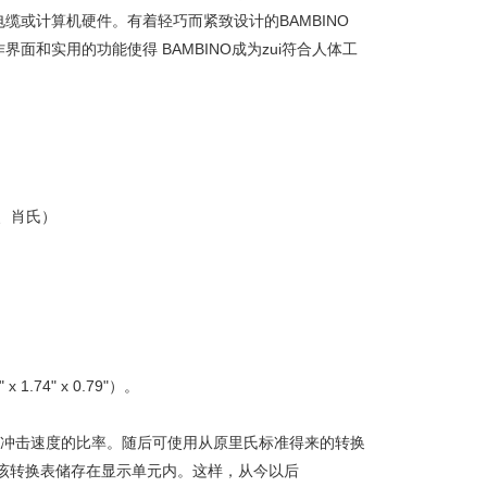
或计算机硬件。有着轻巧而紧致设计的BAMBINO
和实用的功能使得 BAMBINO成为zui符合人体工
、肖氏）
.74" x 0.79"）。
弹速度和冲击速度的比率。随后可使用从原里氏标准得来的转换
该转换表储存在显示单元内。这样，从今以后