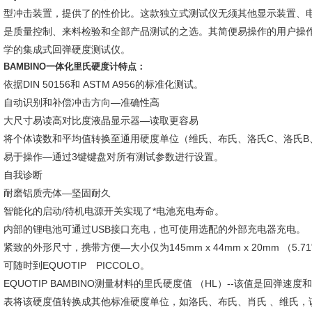
型冲击装置，提供了的性价比。这款独立式测试仪无须其他显示装置、电缆
是质量控制、来料检验和全部产品测试的之选。其简便易操作的用户操作界面
学的集成式回弹硬度测试仪。
BAMBINO一体化里氏硬度计特点：
依据DIN 50156和 ASTM A956的标准化测试。
自动识别和补偿冲击方向—准确性高
大尺寸易读高对比度液晶显示器—读取更容易
将个体读数和平均值转换至通用硬度单位（维氏、布氏、洛氏C、洛氏B
易于操作—通过3键键盘对所有测试参数进行设置。
自我诊断
耐磨铝质壳体—坚固耐久
智能化的启动/待机电源开关实现了*电池充电寿命。
内部的锂电池可通过USB接口充电，也可使用选配的外部充电器充电。
紧致的外形尺寸，携带方便—大小仅为145mm x 44mm x 20mm （5.71" x 1
可随时到EQUOTIP PICCOLO。
EQUOTIP BAMBINO测量材料的里氏硬度值 （HL）--该值是回
表将该硬度值转换成其他标准硬度单位，如洛氏、布氏、肖氏 、维氏，