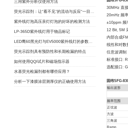
固纬SFG-
三用紫外分析仪使用方法
30MHz 
荧光示踪剂：让“看不见”的流动与反应“一目了然”
20mHz 
紫外线灯泡高压汞灯灯泡的好坏的检测方法
±10ppm 
12 Bit, 
LP-365D紫外线灯用于物品标记
内部合成FM
LED鹰60黑光灯与EV5000紫外线灯的参数对比
线性和对数
荧光示踪剂具有预防性和长期检漏的特点
任意波调制
标准接口: RS
如何使用QQI试片和磁场指示器
选配接口: G
水基荧光检漏剂都有哪些应用？
固纬SFG-
分析一下漆膜涂层测厚仪的正确使用方法
输出波形
频率范围
正弦波
方波
三角波
Ramp