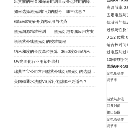
固纬GPR-5
出货前的检查和保养时测量设备运转时的噪音？
高调节率 0.
如何选择激光测距仪的型号，哪里优惠？
固定电压与
磁轭/磁粉探伤仪的应用与优势
低涟波与低
过载与性反
黑光溯源精准检测——黑光灯泡专属应用方案
3 1/2 位数 
说说紫外线黑光灯的校准规程
适合长时间
纳米和埃的长度单位换算--3650埃/365纳米紫外线灯/黑光灯
过电压与过
10回转电
UV光固化行业用紫外线灯
固纬GPR-5
瑞典兰宝公司常用型紫外线灯/黑光灯的选型及应用领域
定电压操作
调节率
美国磁通水洗型VS后乳化型哪种更适合？
涟波与杂讯
回复时间
输出范围
定电流操作
调节率